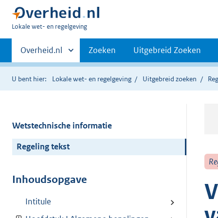
U
Lokale wet- en regelgeving
bent
Primaire
hier:
Andere
Overheid.nl
Zoeken
Uitgebreid Zoeken
sites
navigatie
binnen
U bent hier:
Lokale wet- en regelgeving
Uitgebreid zoeken
Reg
Wetstechnische informatie
Regeling tekst
Re
Inhoudsopgave
V
Intitule
v