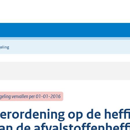
eling
geling vervallen per 01-01-2016
erordening op de heff
an de afvalstoffenheff