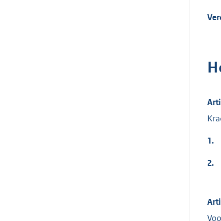
Ver
H
Art
Kra
1.
2.
Art
Voo