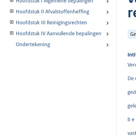
Hoofdstuk I Algemene bepalingen
r
Hoofdstuk II Afvalstoffenheffing
Hoofdstuk III Reinigingsrechten
Hoofdstuk IV Aanvullende bepalingen
Ge
Ondertekening
Inti
Ver
De 
gez
gel
b e s
vast