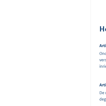
H
Art
Ond
ver
inr
Art
De 
deg