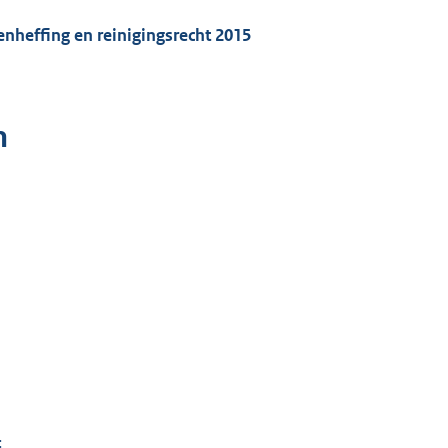
enheffing en reinigingsrecht 201
5
n
: