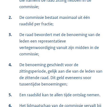
die namens de raad zitting hebben in de
commissie;
2.
De commissie bestaat maximaal uit één
raadslid per fractie;
3.
De raad bevordert met de benoeming van de
leden een representatieve
vertegenwoordiging vanuit zijn midden in de
commissie;
4.
De benoeming geschiedt voor de
zittingsperiode, gelijk aan die van de leden van
de zittende raad. Dit geld eveneens voor
tussentijdse benoemingen;
5.
Een raadslid kan te allen tijde ontslag nemen.
6.
Het lidmaatschap van de commissie vervalt bij