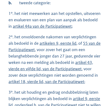
b.
tweede categorie:
1°. het niet meewerken aan het opstellen, uitvoeren
en evalueren van een plan van aanpak als bedoeld
in
artikel 44a van de Participatiewet
;
2°. het onvoldoende nakomen van verplichtingen
als bedoeld in de
artikelen 9, eerste lid
, of
55 van de
Participatiewet
, voor zover het gaat om een
belanghebbende jonger dan 27 jaar, gedurende vier
weken na een melding als bedoeld in
artikel 43,
vierde en vijfde lid, van de Participatiewet
, voor
zover deze verplichtingen niet worden genoemd in
artikel 18, vierde lid, van de Participatiewet
;
3°. het uit houding en gedrag ondubbelzinnig laten
blijken verplichtingen als bedoeld in
artikel 9, eerste
lid, onderdeel b, van de Participatiewet
niet te willen