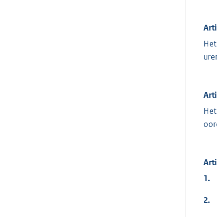
Art
Het
uren
Art
Het
oor
Art
1.
2.