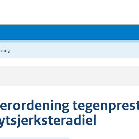
eling
erordening tegenpres
ytsjerksteradiel