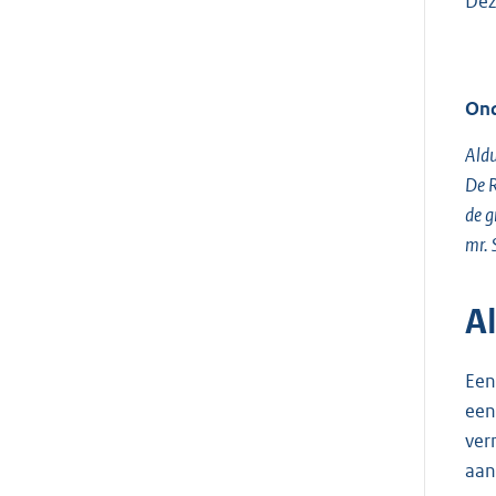
Dez
Ond
Aldu
De 
de g
mr. 
A
Een
een
ver
aan