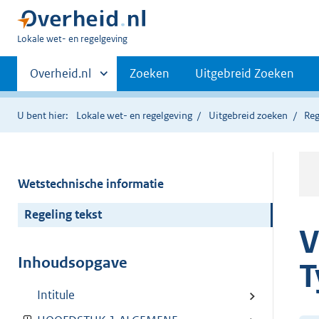
U
Lokale wet- en regelgeving
bent
Primaire
hier:
Andere
Overheid.nl
Zoeken
Uitgebreid Zoeken
sites
navigatie
binnen
U bent hier:
Lokale wet- en regelgeving
Uitgebreid zoeken
Reg
Wetstechnische informatie
Regeling tekst
V
Inhoudsopgave
T
Intitule