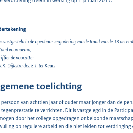
e verordening treedt in werking op 1 januari 2015.
ertekening
s vastgesteld in de openbare vergadering van de Raad van de 18 dece
Raad voornoemd,
riffier de voorzitter
S.K. Dijkstra drs. E.J. ter Keurs
lgemene toelichting
 persoon van achttien jaar of ouder maar jonger dan de pen
 tegenprestatie te verrichten. Dit is vastgelegd in de Partici
mogen door het college opgedragen onbeloonde maatschappe
vulling op reguliere arbeid en die niet leiden tot verdringin