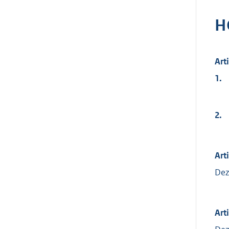
H
Art
1.
2.
Arti
Dez
Art