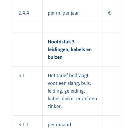
2.4.4
per m, per jaar
€
49
Hoofdstuk 3
leidingen, kabels en
buizen
3.1
Het tarief bedraagt
voor een slang, buis,
leiding, geleiding,
kabel, duiker en/of een
zinker:
3.1.1
per maand