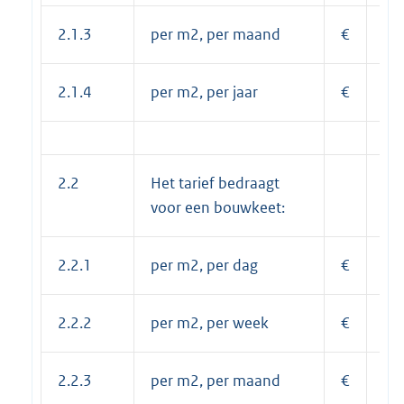
2.1.3
per m2, per maand
€
4,
2.1.4
per m2, per jaar
€
49
2.2
Het tarief bedraagt
voor een bouwkeet:
2.2.1
per m2, per dag
€
0,
2.2.2
per m2, per week
€
1,
2.2.3
per m2, per maand
€
3,