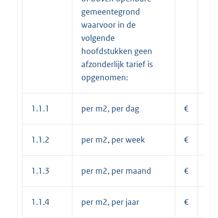
gemeentegrond
waarvoor in de
volgende
hoofdstukken geen
afzonderlijk tarief is
opgenomen:
1.1.1
per m2, per dag
€
0,
1.1.2
per m2, per week
€
0,
1.1.3
per m2, per maand
€
1,
1.1.4
per m2, per jaar
€
12