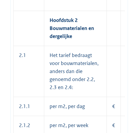
Hoofdstuk 2
Bouwmaterialen en
dergelijke
2.1
Het tarief bedraagt
voor bouwmaterialen,
anders dan die
genoemd onder 2.2,
2.3 en 2.4:
2.1.1
per m2, per dag
€
0,
2.1.2
per m2, per week
€
1,