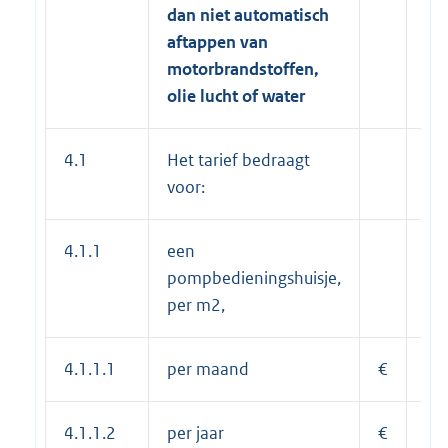
dan niet automatisch
aftappen van
motorbrandstoffen,
olie lucht of water
4.1
Het tarief bedraagt
voor:
4.1.1
een
pompbedieningshuisje,
per m2,
4.1.1.1
per maand
€
1,
4.1.1.2
per jaar
€
12