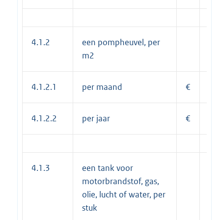
4.1.2
een pompheuvel, per
m2
4.1.2.1
per maand
€
1,
4.1.2.2
per jaar
€
12
4.1.3
een tank voor
motorbrandstof, gas,
olie, lucht of water, per
stuk