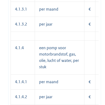
4.1.3.1
per maand
€
22
4.1.3.2
per jaar
€
27
4.1.4
een pomp voor
motorbrandstof, gas,
olie, lucht of water, per
stuk
4.1.4.1
per maand
€
22
4.1.4.2
per jaar
€
27