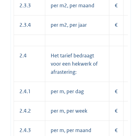
2.3.3
per m2, per maand
€
5,
2.3.4
per m2, per jaar
€
63
2.4
Het tarief bedraagt
voor een hekwerk of
afrastering:
2.4.1
per m, per dag
€
0,
2.4.2
per m, per week
€
1,
2.4.3
per m, per maand
€
4,