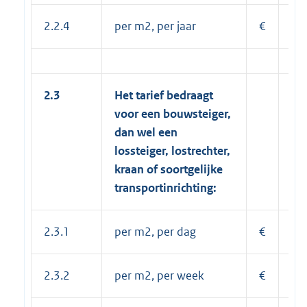
2.2.4
per m2, per jaar
€
41
2.3
Het tarief bedraagt
voor een bouwsteiger,
dan wel een
lossteiger, lostrechter,
kraan of soortgelijke
transportinrichting:
2.3.1
per m2, per dag
€
0,
2.3.2
per m2, per week
€
1,