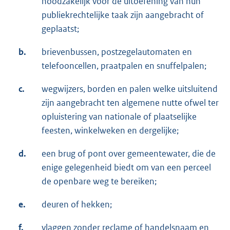
noodzakelijk voor de uitoefening van hun
publiekrechtelijke taak zijn aangebracht of
geplaatst;
b.
brievenbussen, postzegelautomaten en
telefooncellen, praatpalen en snuffelpalen;
c.
wegwijzers, borden en palen welke uitsluitend
zijn aangebracht ten algemene nutte ofwel ter
opluistering van nationale of plaatselijke
feesten, winkelweken en dergelijke;
d.
een brug of pont over gemeentewater, die de
enige gelegenheid biedt om van een perceel
de openbare weg te bereiken;
e.
deuren of hekken;
f.
vlaggen zonder reclame of handelsnaam en