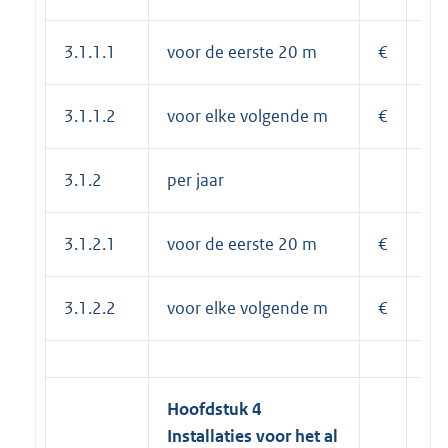
3.1.1.1
voor de eerste 20 m
€
6,
3.1.1.2
voor elke volgende m
€
0,
3.1.2
per jaar
3.1.2.1
voor de eerste 20 m
€
81
3.1.2.2
voor elke volgende m
€
4,
Hoofdstuk 4
Installaties voor het al