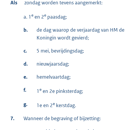
Als
zondag worden tevens aangemerkt:
e
e
a. 1
en 2
paasdag;
b.
de dag waarop de verjaardag van HM de
Koningin wordt gevierd;
c.
5 mei, bevrijdingsdag;
d.
nieuwjaarsdag;
e.
hemelvaartdag;
f.
e
1
en 2e pinksterdag;
g.
e
1e en 2
kerstdag.
7.
Wanneer de begraving of bijzetting: