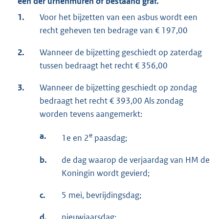
een der urnenmuren of bestaand graf.
1.
Voor het bijzetten van een asbus wordt een
recht geheven ten bedrage van € 197,00
2.
Wanneer de bijzetting geschiedt op zaterdag
tussen bedraagt het recht € 356,00
3.
Wanneer de bijzetting geschiedt op zondag
bedraagt het recht € 393,00 Als zondag
worden tevens aangemerkt:
a.
e
1e en 2
paasdag;
b.
de dag waarop de verjaardag van HM de
Koningin wordt gevierd;
c.
5 mei, bevrijdingsdag;
d.
nieuwjaarsdag;