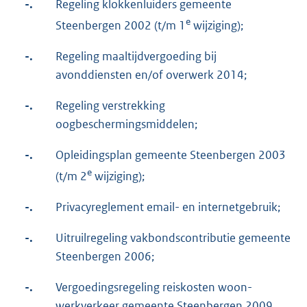
-.
Regeling klokkenluiders gemeente
e
Steenbergen 2002 (t/m 1
wijziging);
-.
Regeling maaltijdvergoeding bij
avonddiensten en/of overwerk 2014;
-.
Regeling verstrekking
oogbeschermingsmiddelen;
-.
Opleidingsplan gemeente Steenbergen 2003
e
(t/m 2
wijziging);
-.
Privacyreglement email- en internetgebruik;
-.
Uitruilregeling vakbondscontributie gemeente
Steenbergen 2006;
-.
Vergoedingsregeling reiskosten woon-
werkverkeer gemeente Steenbergen 2009