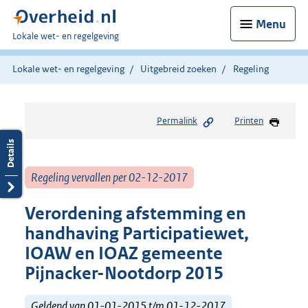
Menu
U
Lokale wet- en regelgeving
bent
hier:
Lokale wet- en regelgeving
Uitgebreid zoeken
Regeling
Permalink
Printen
Regeling vervallen per 02-12-2017
Verordening afstemming en
handhaving Participatiewet,
IOAW en IOAZ gemeente
Pijnacker-Nootdorp 2015
Geldend van 01-01-2015 t/m 01-12-2017