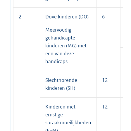
2
Dove kinderen (DO)
6
6
Meervoudig
gehandicapte
kinderen (MG) met
een van deze
handicaps
Slechthorende
12
7
kinderen (SH)
Kinderen met
12
7
ernstige
spraakmoeilijkheden
(ESM)