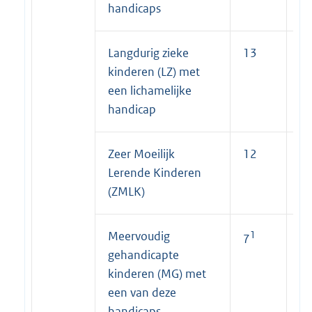
handicaps
Langdurig zieke
13
7
kinderen (LZ) met
een lichamelijke
handicap
Zeer Moeilijk
12
1
Lerende Kinderen
(ZMLK)
Meervoudig
1
1
7
7
gehandicapte
kinderen (MG) met
een van deze
handicaps