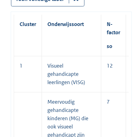
Cluster
Onderwijssoort
N-
N
factor
fa
so
vs
1
Visueel
12
7
gehandicapte
leerlingen (VISG)
Meervoudig
7
7
gehandicapte
kinderen (MG) die
ook visueel
gehandicapt zijn