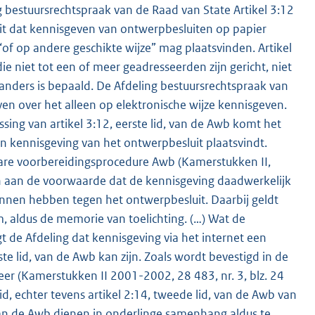
g bestuursrechtspraak van de Raad van State Artikel 3:12
uit dat kennisgeven van ontwerpbesluiten op papier
of op andere geschikte wijze” mag plaatsvinden. Artikel
e niet tot een of meer geadresseerden zijn gericht, niet
ft anders is bepaald. De Afdeling bestuursrechtspraak van
en over het alleen op elektronische wijze kennisgeven.
ing van artikel 3:12, eerste lid, van de Awb komt het
van kennisgeving van het ontwerpbesluit plaatsvindt.
are voorbereidingsprocedure Awb (Kamerstukken II,
an aan de voorwaarde dat de kennisgeving daadwerkelijk
nnen hebben tegen het ontwerpbesluit. Daarbij geldt
, aldus de memorie van toelichting. (…) Wat de
 de Afdeling dat kennisgeving via het internet een
ste lid, van de Awb kan zijn. Zoals wordt bevestigd in de
keer (Kamerstukken II 2001-2002, 28 483, nr. 3, blz. 24
lid, echter tevens artikel 2:14, tweede lid, van de Awb van
d, van de Awb dienen in onderlinge samenhang aldus te