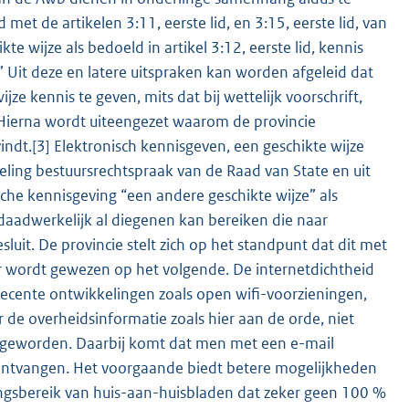
met de artikelen 3:11, eerste lid, en 3:15, eerste lid, van
e wijze als bedoeld in artikel 3:12, eerste lid, kennis
.” Uit deze en latere uitspraken kan worden afgeleid dat
ze kennis te geven, mits dat bij wettelijk voorschrift,
] Hierna wordt uiteengezet waarom de provincie
ndt.[3] Elektronisch kennisgeven, een geschikte wijze
ling bestuursrechtspraak van de Raad van State en uit
ische kennisgeving “een andere geschikte wijze” als
daadwerkelijk al diegenen kan bereiken die naar
t. De provincie stelt zich op het standpunt dat dit met
r wordt gewezen op het volgende. De internetdichtheid
recente ontwikkelingen zoals open wifi-voorzieningen,
 de overheidsinformatie zoals hier aan de orde, niet
jk geworden. Daarbij komt dat men met een e-mail
 ontvangen. Het voorgaande biedt betere mogelijkheden
ngsbereik van huis-aan-huisbladen dat zeker geen 100 %