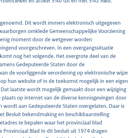
ovinciewet en artikel 3:40 tot en met 3:42 Awb.
ad genoemd. Dit wordt immers elektronisch uitgegeven
he waarborgen omklede Gemeenschappelijke Voorziening
t op enig moment door de wetgever worden
wingend voorgeschreven. In een overgangssituatie
 komt nog het volgende. Het overgrote deel van de
 namens Gedeputeerde Staten door de
an de voorliggende verordening op elektronische wijze
f op hun website of in de toekomst mogelijk in een eigen
. Dat laatste wordt mogelijk gemaakt door een wijziging
plaats op internet van de diverse kennisgevingen door
n wordt aan Gedeputeerde Staten overgelaten. Daar is
 het Besluit bekendmaking en beschikbaarstelling
etadres te bepalen waar het provinciaal blad
e Provinciaal Blad In dit besluit uit 1974 dragen