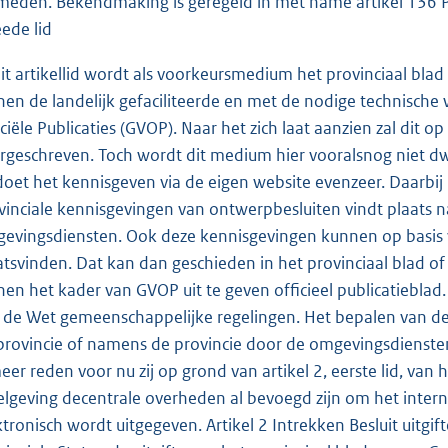
meden. Bekendmaking is geregeld in met name artikel 136 Pr
ede lid
dit artikellid wordt als voorkeursmedium het provinciaal bl
nen de landelijk gefaciliteerde en met de nodige technisc
iciële Publicaties (GVOP). Naar het zich laat aanzien zal di
rgeschreven. Toch wordt dit medium hier vooralsnog niet d
doet het kennisgeven via de eigen website evenzeer. Daarbij
vinciale kennisgevingen van ontwerpbesluiten vindt plaats
evingsdiensten. Ook deze kennisgevingen kunnen op basis v
atsvinden. Dat kan dan geschieden in het provinciaal blad o
nen het kader van GVOP uit te geven officieel publicatieblad
 de Wet gemeenschappelijke regelingen. Het bepalen van de 
provincie of namens de provincie door de omgevingsdienste
eer reden voor nu zij op grond van artikel 2, eerste lid, van
elgeving decentrale overheden al bevoegd zijn om het intern
ktronisch wordt uitgegeven. Artikel 2 Intrekken Besluit uitgift