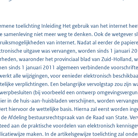
emene toelichting Inleiding Het gebruik van het internet hee
e samenleving niet meer weg te denken. Ook de wetgever slui
ruiksmogelijkheden van internet. Nadat al eerder de papier
ktronische uitgave was vervangen, worden sinds 1 januari 201
rheden, waaronder het provinciaal blad van Zuid-Holland, wet
nen sinds 1 januari 2011 algemeen verbindende voorschrifte
werkt alle wijzigingen, voor eenieder elektronisch beschikbaa
telijke verplichtingen. Een belangrijke vervolgstap zou zi
werpbesluiten (bij voorbeeld een ontwerp omgevingsvergunn
ier in de huis-aan-huisbladen verschijnen, worden vervange
ëert hiervoor de wettelijke basis. Hierna zal eerst worden 
 de Afdeling bestuursrechtspraak van de Raad van State. Ver
teed aan de praktische voordelen van elektronisch kennisge
licatiewijze maken. In de artikelsgewijze toelichting zal o