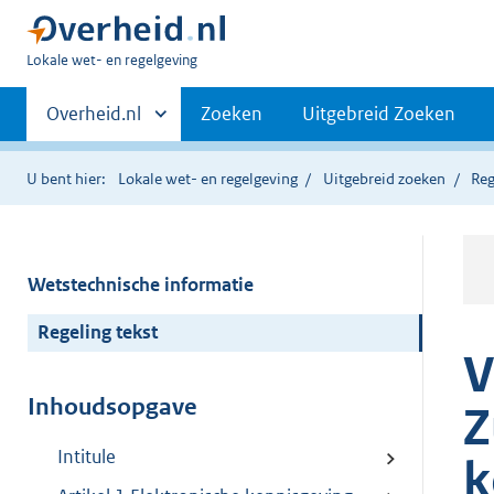
U
Lokale wet- en regelgeving
bent
Primaire
hier:
Andere
Overheid.nl
Zoeken
Uitgebreid Zoeken
sites
navigatie
binnen
U bent hier:
Lokale wet- en regelgeving
Uitgebreid zoeken
Reg
Wetstechnische informatie
Regeling tekst
V
Inhoudsopgave
Z
Intitule
k