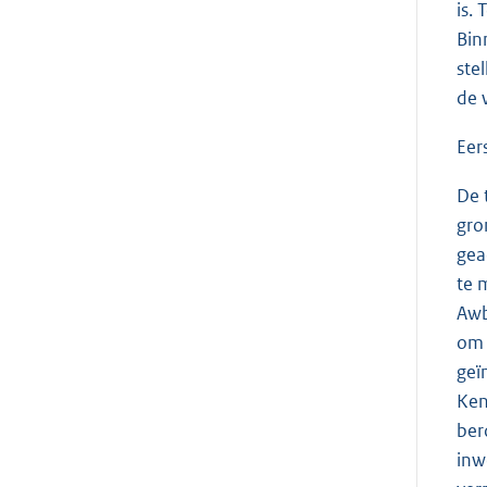
is.
Bin
ste
de 
Eers
De 
gro
gea
te 
Awb
om 
geï
Ken
ber
inw