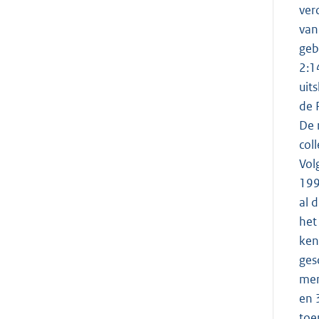
ver
van
geb
2:1
uit
de 
De 
col
Vol
199
al 
het
ken
ges
mem
en 
toe