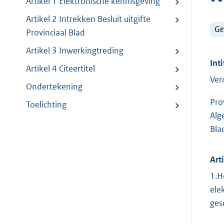
Artikel 1 Elektronische kennisgeving
Artikel 2 Intrekken Besluit uitgifte
Ge
Provinciaal Blad
Artikel 3 Inwerkingtreding
Inti
Artikel 4 Citeertitel
Ver
Ondertekening
Pro
Toelichting
Alg
Bla
Art
1.H
ele
ges