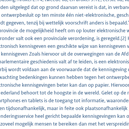
den uitgelegd dat op grond daarvan vereist is dat, in verband 
 ontwerpbesluit op ten minste één niet-elektronische, geschikt
dt gegeven, tenzij bij wettelijk voorschrift anders is bepaald
provincie de mogelijkheid heeft om op louter elektronische wij
ronder valt ook een provinciale verordening, is geregeld.[2
ktronisch kennisgeven een geschikte wijze van kennisgeven vi
 kennisgeven Zoals hiervoor uit de overwegingen van de Afde
parlementaire geschiedenis valt af te leiden, is een elektron
rbij wordt voldaan aan de voorwaarde dat de kennisgeving 
wachting bedenkingen kunnen hebben tegen het ontwerpbeslui
ktronische kennisgevingen beter kan dan op papier. Hiervoo
Nederland behoort tot de hoogste in de wereld. Gelet op de 
rtphones en tablets is de toegang tot informatie, waaronder
een tijdsonafhankelijk, maar in feite ook plaatsonafhankeli
enderingsservice heel gericht bepaalde kennisgevingen kan
zoveel mogelijk mensen te bereiken dan met het verspreidi