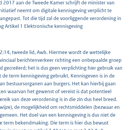
heid 2017 aan de Tweede Kamer schrijft de minister van
itiatief neemt om digitale kennisgeving verplicht te
ngepast. Tot die tijd zal de voorliggende verordening in
ng Artikel 1 Elektronische kennisgeving
el 2:14, tweede lid, Awb. Hiermee wordt de wettelijke
vinciaal berichtenverkeer richting een onbepaalde groep
d gecreëerd; het is dus geen verplichting hier gebruik van
dt de term kennisgeving gebruikt. Kennisgeven is in de
n bestuursorganen aan burgers. Het kan hierbij gaan
en waarvan het gewenst of vereist is dat potentieel
eik van deze verordening is in die zin dus heel breed.
wijze), de mogelijkheid om rechtsmiddelen (bezwaar en
lgemeen. Het doel van een kennisgeving is dus niet de
de term bekendmaking. Die term is hier dus bewust