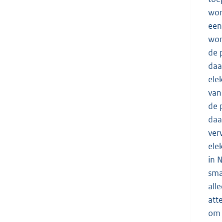
wor
een
wor
de 
daa
ele
van
de 
daa
ver
ele
in 
sma
all
att
om 