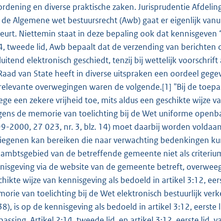
ordening en diverse praktische zaken. Jurisprudentie Afdelin
 de Algemene wet bestuursrecht (Awb) gaat er eigenlijk van
eurt. Niettemin staat in deze bepaling ook dat kennisgeven “
4, tweede lid, Awb bepaalt dat de verzending van berichten di
sluitend elektronisch geschiedt, tenzij bij wettelijk voorschri
Raad van State heeft in diverse uitspraken een oordeel gegev
relevante overwegingen waren de volgende.[1] "Bij de toepass
lege een zekere vrijheid toe, mits aldus een geschikte wijze 
gens de memorie van toelichting bij de Wet uniforme openb
9-2000, 27 023, nr. 3, blz. 14) moet daarbij worden volda
diegenen kan bereiken die naar verwachting bedenkingen ku
 ambtsgebied van de betreffende gemeente niet als criterium
nisgeving via de website van de gemeente betreft, overweegt
chikte wijze van kennisgeving als bedoeld in artikel 3:12, eer
orie van toelichting bij de Wet elektronisch bestuurlijk ver
38), is op de kennisgeving als bedoeld in artikel 3:12, eerste 
passing. Artikel 2:14, tweede lid, en artikel 3:12, eerste li