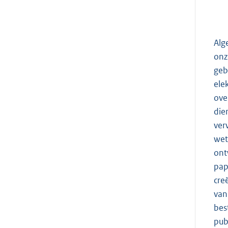
Alg
onz
geb
ele
ove
die
ver
wet
ont
pap
cre
van
bes
pub