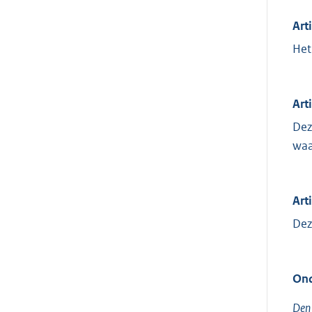
Art
Het
Art
Dez
waa
Arti
Dez
Ond
Den 