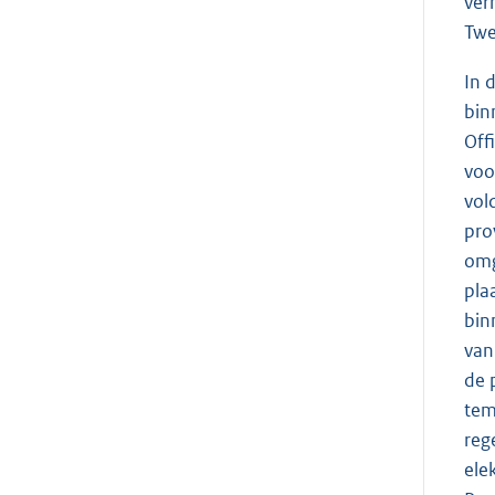
ver
Twe
In 
bin
Off
voo
vol
pro
omg
pla
bin
van
de 
tem
reg
ele