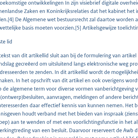
 Toekomstige ontwikkelingen In zijn visiebrief digitale over
nenlandse Zaken en Koninkrijksrelaties dat het kabinet het in
llen.[4] De Algemene wet bestuursrecht zal daartoe worden aa
wettelijke basis moeten voorzien.[5] Artikelsgewijze toelichti
te lid
tekst van dit artikellid sluit aan bij de formulering van artik
ndslag gecreëerd om uitsluitend langs elektronische weg pro
dresseerden te zenden. In dit artikellid wordt de mogelijkhei
maken. In het opschrift van dit artikel en ook overigens wor
 de algemene term voor diverse vormen vanberichtgeving va
(ontwerp)besluiten, aanvragen, meldingen of andere bericht
nteresserden daar effectief kennis van kunnen nemen. Het ber
nisgeven houdt verband met het bieden van inspraak (ziens
oep) aan te wenden of met een voorlichtingsfunctie in het a
erkingtreding van een besluit. Daarvoor reserveert de Awb 