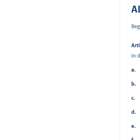
A
Beg
Art
In 
a.
b.
c.
d.
e.
f.