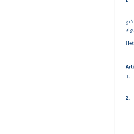
g) 
alg
Het
Art
1.
2.