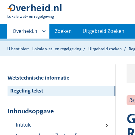
U
Lokale wet- en regelgeving
bent
Primaire
hier:
Andere
Overheid.nl
Zoeken
Uitgebreid Zoeken
sites
navigatie
binnen
U bent hier:
Lokale wet- en regelgeving
Uitgebreid zoeken
Reg
Wetstechnische informatie
Regeling tekst
Re
Inhoudsopgave
G
Intitule
R