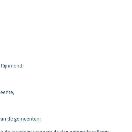
p Rijnmond;
meente;
 van de gemeenten;
 van de Jeugdwet waarvan de deelnemende colleges