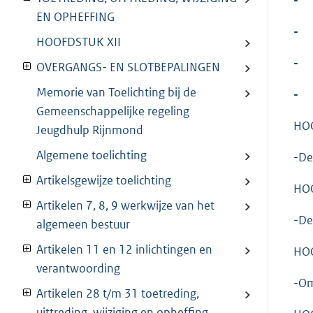
EN OPHEFFING
-
HOOFDSTUK XII
-
OVERGANGS- EN SLOTBEPALINGEN
Memorie van Toelichting bij de
-
Gemeenschappelijke regeling
HOO
Jeugdhulp Rijnmond
Algemene toelichting
-De
Artikelsgewijze toelichting
HOO
Artikelen 7, 8, 9 werkwijze van het
-De
algemeen bestuur
Artikelen 11 en 12 inlichtingen en
HOO
verantwoording
-Om
Artikelen 28 t/m 31 toetreding,
uittreding, wijziging en opheffing