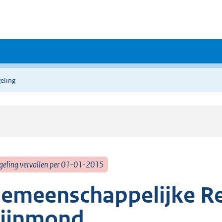
eling
geling vervallen per 01-01-2015
emeenschappelijke Re
ijnmond