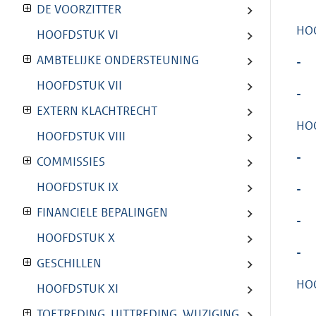
DE VOORZITTER
HOO
HOOFDSTUK VI
AMBTELIJKE ONDERSTEUNING
-
HOOFDSTUK VII
-
EXTERN KLACHTRECHT
HOO
HOOFDSTUK VIII
-
COMMISSIES
HOOFDSTUK IX
-
FINANCIELE BEPALINGEN
-
HOOFDSTUK X
-
GESCHILLEN
HOO
HOOFDSTUK XI
TOETREDING, UITTREDING, WIJZIGING
-