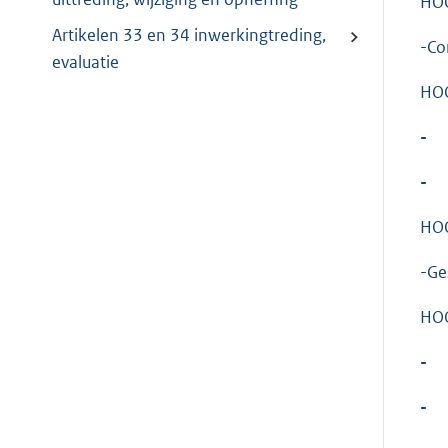
HOO
Artikelen 33 en 34 inwerkingtreding,
-Co
evaluatie
HOO
-
-
HOO
-Ge
HOO
-
-