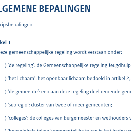
LGEMENE BEPALINGEN
ripsbepalingen
ikel 1
deze gemeenschappelijke regeling wordt verstaan onder:
) ‘de regeling’: de Gemeenschappelijke regeling Jeugdhul
) ‘het lichaam’: het openbaar lichaam bedoeld in artikel 2;
) ‘de gemeente’: een aan deze regeling deelnemende ge
) ‘subregio’: cluster van twee of meer gemeenten;
) ‘colleges’: de colleges van burgemeester en wethouders
) ‘bovenlokale taken’: gemeentelijke taken in het kader