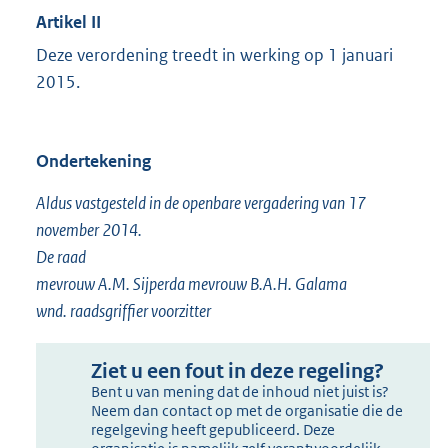
i
Artikel II
n
n
e
Deze verordening treedt in werking op 1 januari
k
l
2015.
:
i
n
k
Ondertekening
:
Aldus vastgesteld in de openbare vergadering van 17
november 2014.
De raad
mevrouw A.M. Sijperda mevrouw B.A.H. Galama
wnd. raadsgriffier voorzitter
Ziet u een fout in deze regeling?
Bent u van mening dat de inhoud niet juist is?
Neem dan contact op met de organisatie die de
regelgeving heeft gepubliceerd. Deze