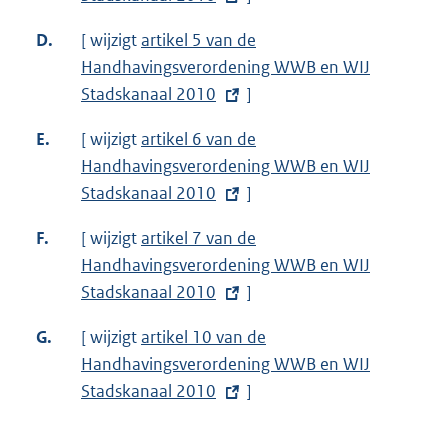
e
k
e
l
D.
[ wijzigt
:
E
artikel 5 van de
r
i
Handhavingsverordening WWB en WIJ
x
n
n
Stadskanaal 2010
t
]
e
k
e
l
E.
[ wijzigt
:
E
artikel 6 van de
r
i
Handhavingsverordening WWB en WIJ
x
n
n
Stadskanaal 2010
t
]
e
k
e
l
F.
[ wijzigt
:
E
artikel 7 van de
r
i
Handhavingsverordening WWB en WIJ
x
n
n
Stadskanaal 2010
t
]
e
k
e
l
G.
[ wijzigt
:
E
artikel 10 van de
r
i
Handhavingsverordening WWB en WIJ
x
n
n
Stadskanaal 2010
t
]
e
k
e
l
:
r