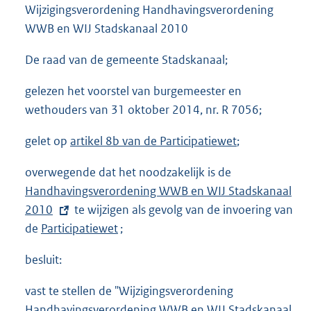
Wijzigingsverordening Handhavingsverordening
WWB en WIJ Stadskanaal 2010
De raad van de gemeente Stadskanaal;
gelezen het voorstel van burgemeester en
wethouders van 31 oktober 2014, nr. R 7056;
gelet op
artikel 8b van de Participatiewet
;
overwegende dat het noodzakelijk is de
E
Handhavingsverordening WWB en WIJ Stadskanaal
x
2010
te wijzigen als gevolg van de invoering van
t
de
Participatiewet
;
e
r
besluit:
n
e
vast te stellen de "Wijzigingsverordening
l
Handhavingsverordening WWB en WIJ Stadskanaal