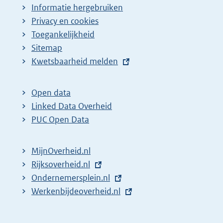
Informatie hergebruiken
Privacy en cookies
Toegankelijkheid
Sitemap
E
Kwetsbaarheid melden
x
t
Open data
e
Linked Data Overheid
r
PUC Open Data
n
e
MijnOverheid.nl
l
E
Rijksoverheid.nl
i
x
E
Ondernemersplein.nl
n
t
x
E
Werkenbijdeoverheid.nl
k
e
t
x
:
r
e
t