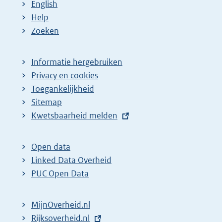
English
Help
Zoeken
Informatie hergebruiken
Privacy en cookies
Toegankelijkheid
Sitemap
E
Kwetsbaarheid melden
x
t
Open data
e
Linked Data Overheid
r
PUC Open Data
n
e
MijnOverheid.nl
l
E
Rijksoverheid.nl