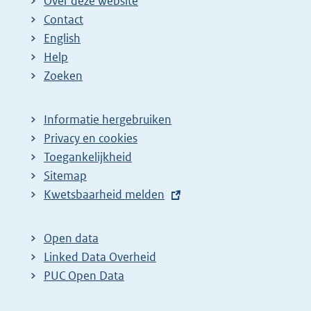
Over deze website
Contact
English
Help
Zoeken
Informatie hergebruiken
Privacy en cookies
Toegankelijkheid
Sitemap
E
Kwetsbaarheid melden
x
t
Open data
e
Linked Data Overheid
r
PUC Open Data
n
e