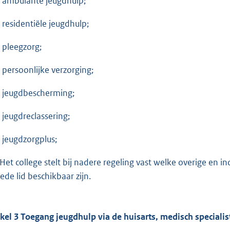
mbulante jeugdhulp;
esidentiële jeugdhulp;
leegzorg;
ersoonlijke verzorging;
eugdbescherming;
eugdreclassering;
eugdzorgplus;
Het college stelt bij nadere regeling vast welke overige en i
ede lid beschikbaar zijn.
ikel 3 Toegang jeugdhulp via de huisarts, medisch specialis