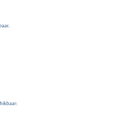
baar.
hikbaar: