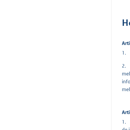
H
Art
1. 
2. 
mel
inf
mel
Art
1. 
de 