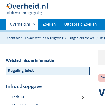
U
Lokale wet- en regelgeving
bent
Primaire
hier:
Andere
Overheid.nl
Zoeken
Uitgebreid Zoeken
sites
navigatie
binnen
U bent hier:
Lokale wet- en regelgeving
Uitgebreid zoeken
Reg
Wetstechnische informatie
Regeling tekst
Re
Inhoudsopgave
V
Intitule