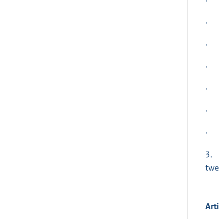
· a
· r
· p
· p
· j
· j
· j
3. 
twe
Art