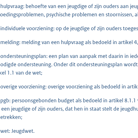
ulpvraag: behoefte van een jeugdige of zijn ouders aan je
oedingsproblemen, psychische problemen en stoornissen, als b
ndividuele voorziening: op de jeugdige of zijn ouders toeges
elding: melding van een hulpvraag als bedoeld in artikel 4, 
ndersteuningsplan: een plan van aanpak met daarin in iede
odigde ondersteuning. Onder dit ondersteuningsplan wordt 
ikel 1.1 van de wet;
verige voorziening: overige voorziening als bedoeld in artikel
gb: persoonsgebonden budget als bedoeld in artikel 8.1.1 v
 een jeugdige of zijn ouders, dat hen in staat stelt de jeugd
betrekken;
et: Jeugdwet.