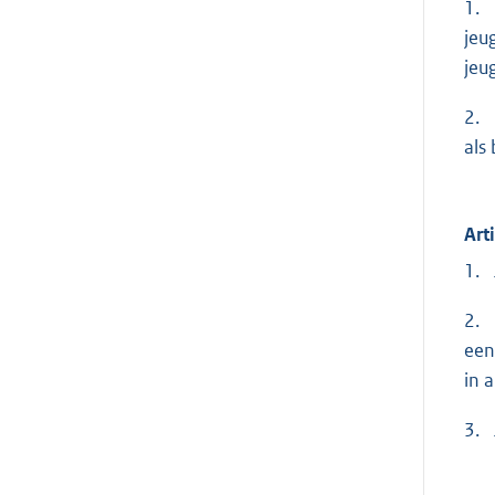
1. 
jeu
jeu
2. 
als
Art
1. 
2. 
een
in a
3. 