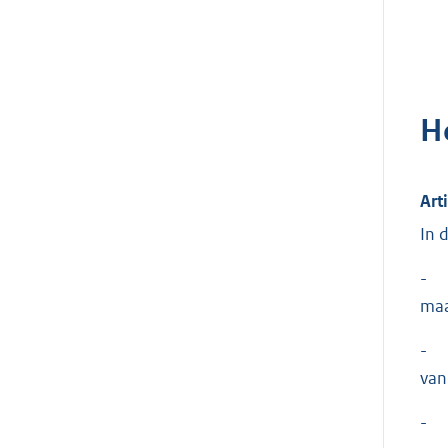
H
Art
In 
- a
maa
- B
van
- g