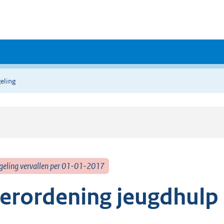
eling
geling vervallen per 01-01-2017
erordening jeugdhulp