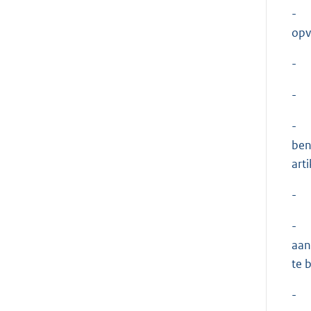
- h
opv
- i
- m
- o
ben
art
- o
- p
aan
te 
- w