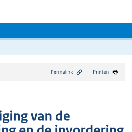
Permalink
Printen
iging van de
ing en de invordering