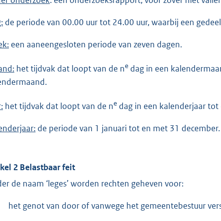
er onderzoek
: een onderzoeksrapport, voor zover niet val
:
de periode van 00.00 uur tot 24.00 uur, waarbij een gedee
k:
een aaneengesloten periode van zeven dagen.
e
and:
het tijdvak dat loopt van de n
dag in een kalendermaan
endermaand.
e
:
het tijdvak dat loopt van de n
dag in een kalenderjaar tot
enderjaar:
de periode van 1 januari tot en met 31 december.
ikel 2 Belastbaar feit
er de naam ‘leges’ worden rechten geheven voor:
het genot van door of vanwege het gemeentebestuur vers