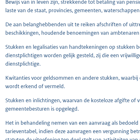
Bewijs van in leven zijn, strekkende tot betaling van pens
laste van de staat, provincies, gemeenten, waterschappen
De aan belanghebbenden uit te reiken afschriften of uittr
beschikkingen, houdende benoemingen van ambtenaren en
Stukken en legalisaties van handtekeningen op stukken b
dienstplichtigen worden gelijk gesteld, zij die een vrijwi
dienstplichtige.
Kwitanties voor geldsommen en andere stukken, waarbij
wordt erkend of vermeld.
Stukken en inlichtingen, waarvan de kosteloze afgifte of ve
gemeentebesturen is opgelegd.
Het in behandeling nemen van een aanvraag als bedoeld 
tarieventabel, indien deze aanvragen een vergunning betref
statuten de uitoefening ten doel stelt van activiteiten van 