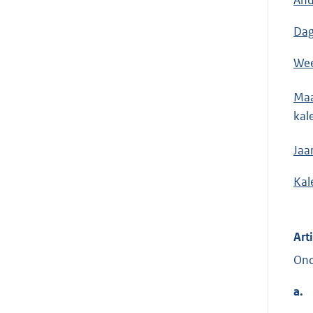
And
Dag
Wee
Ma
kal
Jaar
Kal
Art
Ond
a.