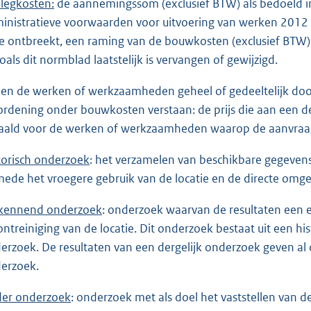
legkosten
:
de aannemingssom (exclusief BTW) als bedoeld in 
inistratieve voorwaarden voor uitvoering van werken 2012 (
e ontbreekt, een raming van de bouwkosten (exclusief BTW)
zoals dit normblad laatstelijk is vervangen of gewijzigd.
ien de werken of werkzaamheden geheel of gedeeltelijk do
ordening onder bouwkosten verstaan: de prijs die aan een 
aald voor de werken of werkzaamheden waarop de aanvraag
torisch onderzoek
: het verzamelen van beschikbare gegevens
mede het vroegere gebruik van de locatie en de directe omge
kennend onderzoek
: onderzoek waarvan de resultaten een e
ontreiniging van de locatie. Dit onderzoek bestaat uit een h
erzoek. De resultaten van een dergelijk onderzoek geven al 
erzoek.
er onderzoek
: onderzoek met als doel het vaststellen van 