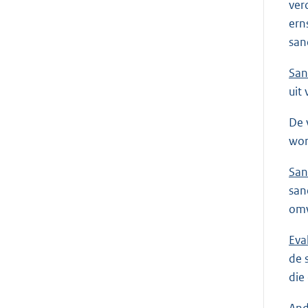
ver
ern
san
San
uit
De 
wor
San
san
omw
Eva
de 
die