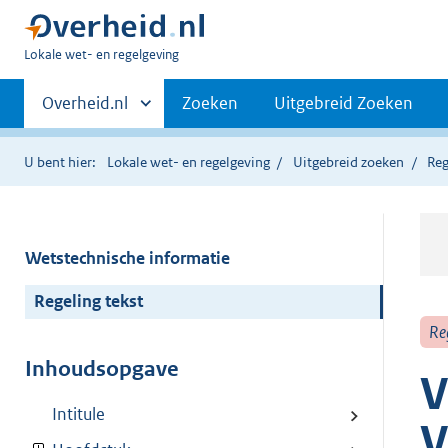
U
Lokale wet- en regelgeving
bent
Primaire
hier:
Andere
Overheid.nl
Zoeken
Uitgebreid Zoeken
sites
navigatie
binnen
U bent hier:
Lokale wet- en regelgeving
Uitgebreid zoeken
Reg
Wetstechnische informatie
Regeling tekst
Re
Inhoudsopgave
V
Intitule
V