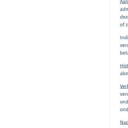
Aan
adm
dez
of 
Ind
ver
bet
His
als
Ver
ver
ond
ond
Nad