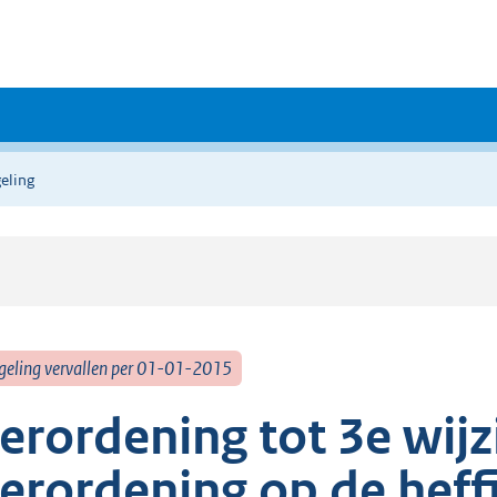
eling
geling vervallen per 01-01-2015
erordening tot 3e wijz
erordening op de heff