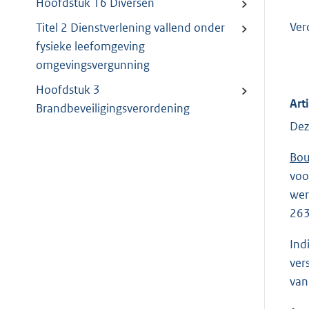
Hoofdstuk 16 Diversen
Ver
Titel 2 Dienstverlening vallend onder
fysieke leefomgeving
omgevingsvergunning
Hoofdstuk 3
Art
Brandbeveiligingsverordening
Dez
Bou
voo
wer
263
Ind
ver
van