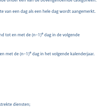
lende onder één van de bovengenoemde categorieën.
lte van een dag als een hele dag wordt aangemerkt.
e
d tot en met de (n–1)
dag in de volgende
e
 en met de (n–1)
dag in het volgende kalenderjaar.
trekte diensten;