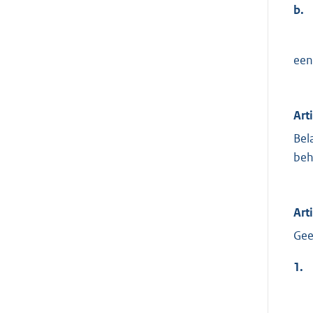
b.
een
Art
Bel
beh
Art
Gee
1.