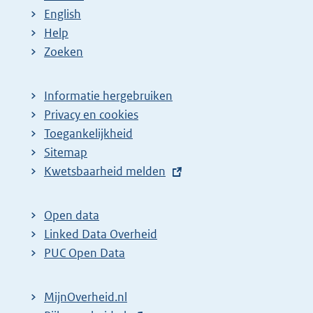
English
Help
Zoeken
Informatie hergebruiken
Privacy en cookies
Toegankelijkheid
Sitemap
E
Kwetsbaarheid melden
x
t
Open data
e
Linked Data Overheid
r
PUC Open Data
n
e
MijnOverheid.nl
l