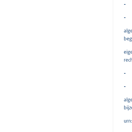
-
-
alg
beg
eig
rech
-
-
alg
bij
urn