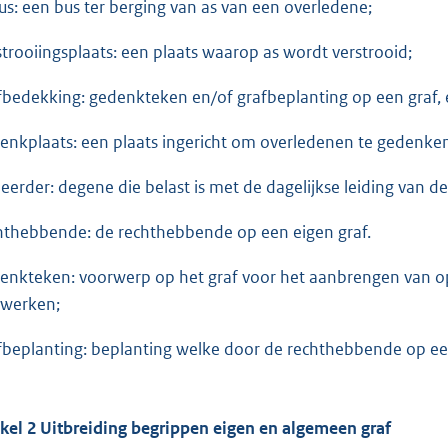
us: een bus ter berging van as van een overledene;
strooiingsplaats: een plaats waarop as wordt verstrooid;
fbedekking: gedenkteken en/of grafbeplanting op een graf, e
enkplaats: een plaats ingericht om overledenen te gedenke
eerder: degene die belast is met de dagelijkse leiding van 
hthebbende: de rechthebbende op een eigen graf.
enkteken: voorwerp op het graf voor het aanbrengen van op
werken;
fbeplanting: beplanting welke door de rechthebbende op ee
ikel 2 Uitbreiding begrippen eigen en algemeen graf