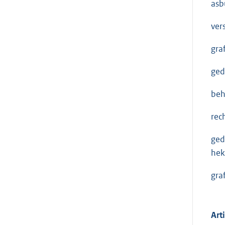
asb
ver
gra
ged
beh
rec
ged
hek
gra
Art