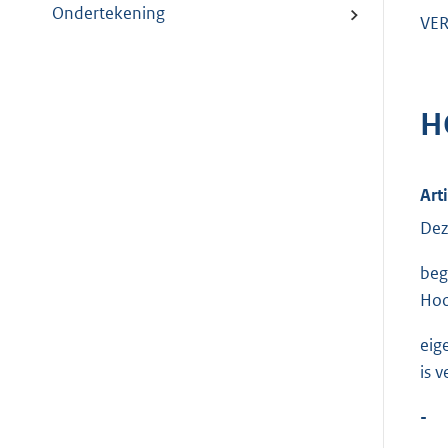
Ondertekening
VER
H
Art
Dez
beg
Hoo
eig
is v
-