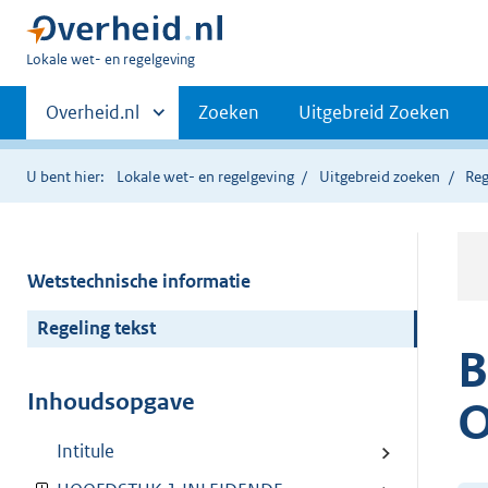
U
Lokale wet- en regelgeving
bent
Primaire
hier:
Andere
Overheid.nl
Zoeken
Uitgebreid Zoeken
sites
navigatie
binnen
U bent hier:
Lokale wet- en regelgeving
Uitgebreid zoeken
Reg
Wetstechnische informatie
Regeling tekst
B
Inhoudsopgave
O
Intitule