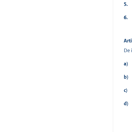
5.
6.
Art
De 
a)
b)
c)
d)