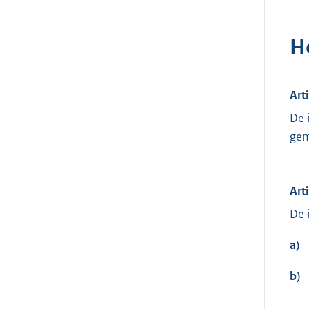
H
Art
De 
gem
Art
De 
a)
b)