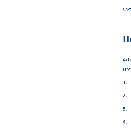
Vas
H
Art
Het
1.
2.
3.
4.