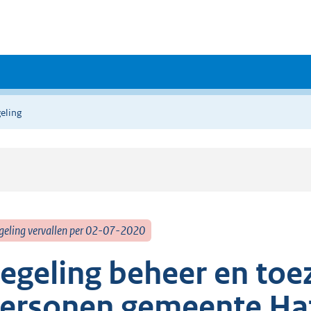
eling
geling vervallen per 02-07-2020
egeling beheer en toez
ersonen gemeente Ha