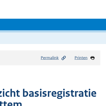
Permalink
Printen
icht basisregistratie
ttem