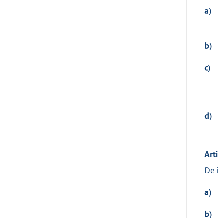
a)
b)
c)
d)
Art
De 
a)
b)