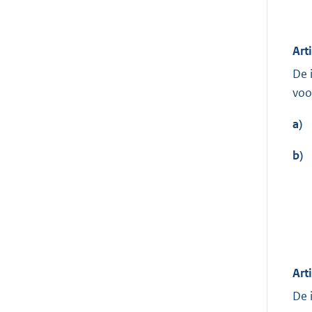
Art
De 
voo
a)
b)
Art
De 