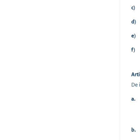
c)
d)
e)
f)
Art
De 
a.
b.