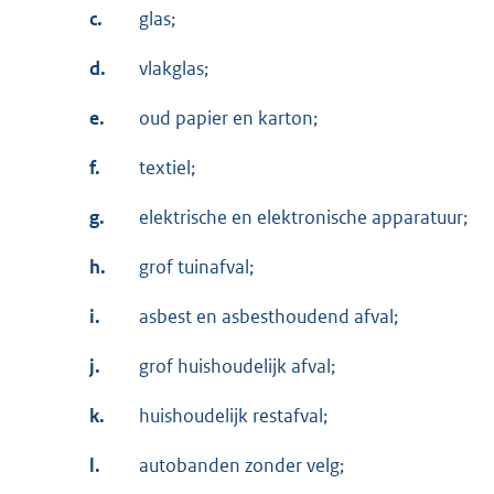
c.
glas;
d.
vlakglas;
e.
oud papier en karton;
f.
textiel;
g.
elektrische en elektronische apparatuur;
h.
grof tuinafval;
i.
asbest en asbesthoudend afval;
j.
grof huishoudelijk afval;
k.
huishoudelijk restafval;
l.
autobanden zonder velg;