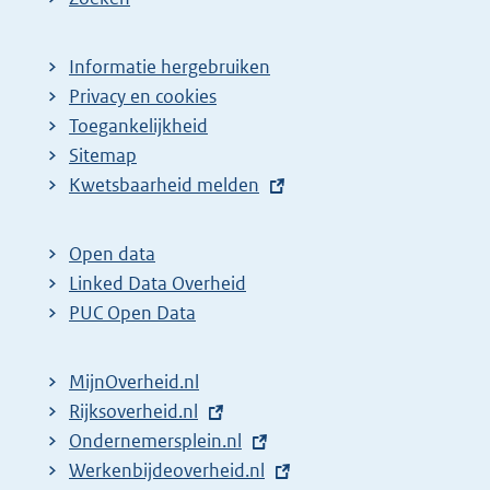
Informatie hergebruiken
Privacy en cookies
Toegankelijkheid
Sitemap
E
Kwetsbaarheid melden
x
t
Open data
e
Linked Data Overheid
r
PUC Open Data
n
e
MijnOverheid.nl
l
E
Rijksoverheid.nl
i
x
E
Ondernemersplein.nl
n
t
x
E
Werkenbijdeoverheid.nl
k