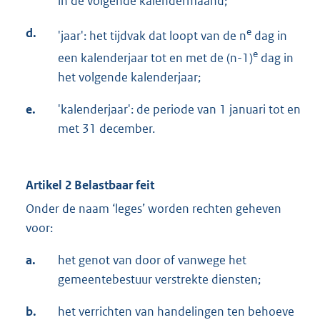
in de volgende kalendermaand;
d.
e
'jaar': het tijdvak dat loopt van de n
dag in
e
een kalenderjaar tot en met de (n-1)
dag in
het volgende kalenderjaar;
e.
'kalenderjaar': de periode van 1 januari tot en
met 31 december.
Artikel 2 Belastbaar feit
Onder de naam ‘leges’ worden rechten geheven
voor:
a.
het genot van door of vanwege het
gemeentebestuur verstrekte diensten;
b.
het verrichten van handelingen ten behoeve