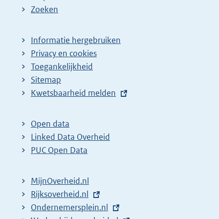
Zoeken
Informatie hergebruiken
Privacy en cookies
Toegankelijkheid
Sitemap
E
Kwetsbaarheid melden
x
t
Open data
e
Linked Data Overheid
r
PUC Open Data
n
e
MijnOverheid.nl
l
E
Rijksoverheid.nl
i
x
E
Ondernemersplein.nl
n