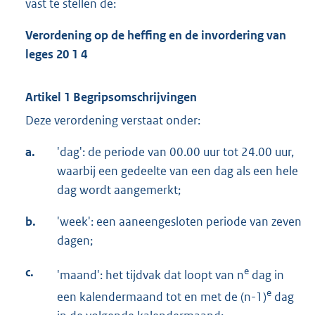
vast te stellen de:
Verordening op de heffing en de invordering van
leges 20
1
4
Artikel 1 Begripsomschrijvingen
Deze verordening verstaat onder:
a.
'dag': de periode van 00.00 uur tot 24.00 uur,
waarbij een gedeelte van een dag als een hele
dag wordt aangemerkt;
b.
'week': een aaneengesloten periode van zeven
dagen;
c.
e
'maand': het tijdvak dat loopt van n
dag in
e
een kalendermaand tot en met de (n-1)
dag