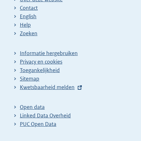
Contact
English
Help
Zoeken
Informatie hergebruiken
Privacy en cookies
Toegankelijkheid
Sitemap
E
Kwetsbaarheid melden
x
t
Open data
e
Linked Data Overheid
r
PUC Open Data
n
e