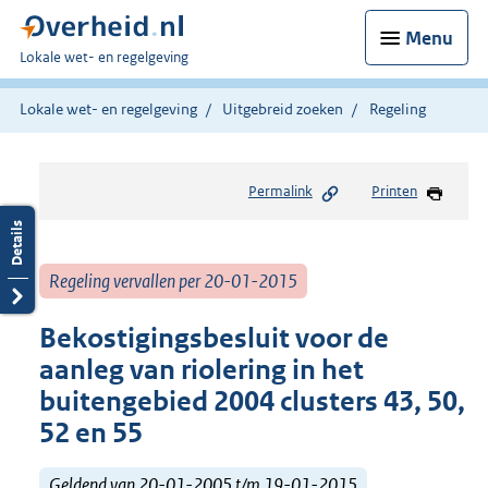
Menu
U
Lokale wet- en regelgeving
bent
hier:
Lokale wet- en regelgeving
Uitgebreid zoeken
Regeling
Permalink
Printen
Regeling vervallen per 20-01-2015
Bekostigingsbesluit voor de
aanleg van riolering in het
buitengebied 2004 clusters 43, 50,
52 en 55
Geldend van 20-01-2005 t/m 19-01-2015