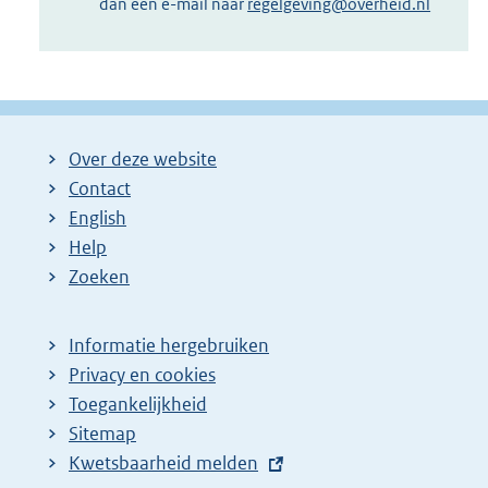
dan een e-mail naar
regelgeving@overheid.nl
Over deze website
Contact
English
Help
Zoeken
Informatie hergebruiken
Privacy en cookies
Toegankelijkheid
Sitemap
E
Kwetsbaarheid melden