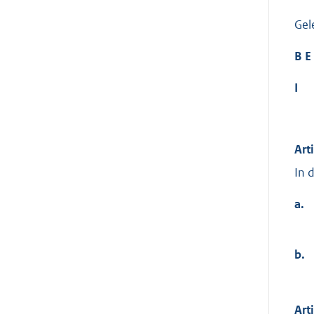
Gel
B E 
I
Art
In 
a.
b.
Art