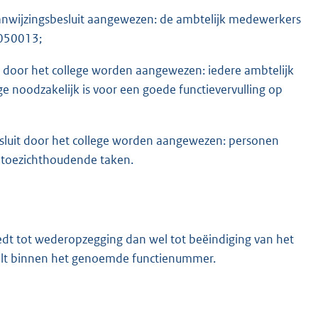
 aanwijzingsbesluit aangewezen: de ambtelijk medewerkers
2050013;
it door het college worden aangewezen: iedere ambtelijk
 noodzakelijk is voor een goede functievervulling op
esluit door het college worden aangewezen: personen
an toezichthoudende taken.
iedt tot wederopzegging dan wel tot beëindiging van het
valt binnen het genoemde functienummer.