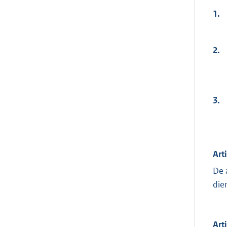
1.
2.
3.
Art
De 
die
Art