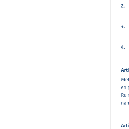
2.
3.
4.
Art
Met
en 
Rui
nam
Art