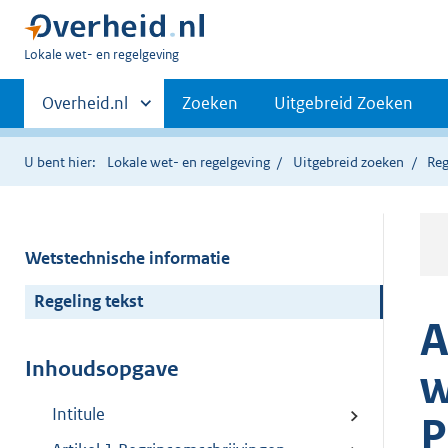
U
Lokale wet- en regelgeving
bent
Primaire
hier:
Andere
Overheid.nl
Zoeken
Uitgebreid Zoeken
sites
navigatie
binnen
U bent hier:
Lokale wet- en regelgeving
Uitgebreid zoeken
Reg
Wetstechnische informatie
Regeling tekst
A
Inhoudsopgave
w
Intitule
P