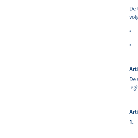
De 
vol
•
•
Art
De 
leg
Art
1.