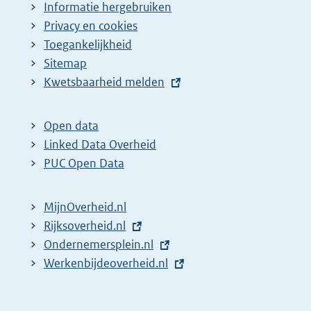
Informatie hergebruiken
Privacy en cookies
Toegankelijkheid
Sitemap
E
Kwetsbaarheid melden
x
t
Open data
e
Linked Data Overheid
r
PUC Open Data
n
e
MijnOverheid.nl
l
E
Rijksoverheid.nl
i
x
E
Ondernemersplein.nl
n
t
x
E
Werkenbijdeoverheid.nl
k
e
t
x
:
r
e
t