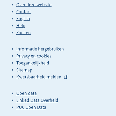
Over deze website
Contact
English
Help
Zoeken
Informatie hergebruiken
Privacy en cookies
Toegankelijkheid
Sitemap
E
Kwetsbaarheid melden
x
t
Open data
e
Linked Data Overheid
r
PUC Open Data
n