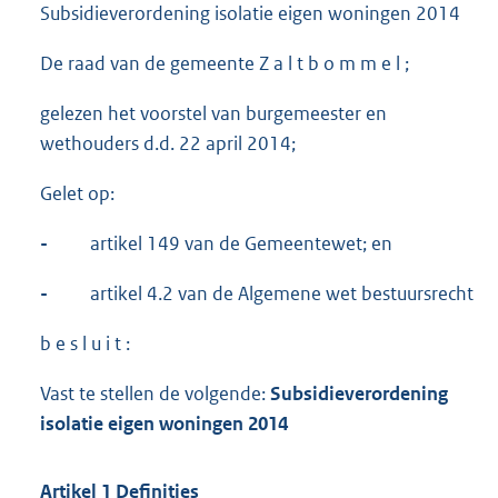
Subsidieverordening isolatie eigen woningen 2014
De raad van de gemeente Z a l t b o m m e l ;
gelezen het voorstel van burgemeester en
wethouders d.d. 22 april 2014;
Gelet op:
-
artikel 149 van de Gemeentewet; en
-
artikel 4.2 van de Algemene wet bestuursrecht
b e s l u i t :
Vast te stellen de volgende:
S
ubsidieverordening
isolatie eigen
woningen 2014
Artikel 1 Definities