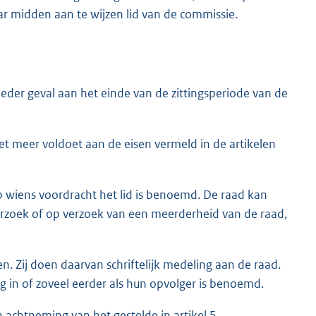
r midden aan te wijzen lid van de commissie.
 ieder geval aan het einde van de zittingsperiode van de
niet meer voldoet aan de eisen vermeld in de artikelen
op wiens voordracht het lid is benoemd. De raad kan
erzoek of op verzoek van een meerderheid van de raad,
en. Zij doen daarvan schriftelijk medeling aan de raad.
g in of zoveel eerder als hun opvolger is benoemd.
 achtneming van het gestelde in artikel 5.