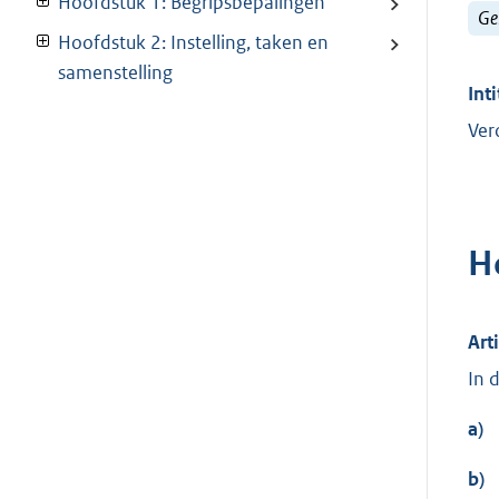
Hoofdstuk 1: Begripsbepalingen
Ge
Hoofdstuk 2: Instelling, taken en
samenstelling
Inti
Ver
H
Art
In 
a)
b)