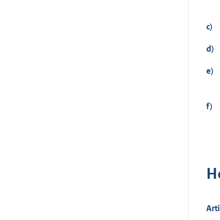
c)
d)
e)
f)
H
Art