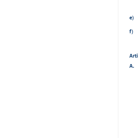
e)
f)
Art
A.