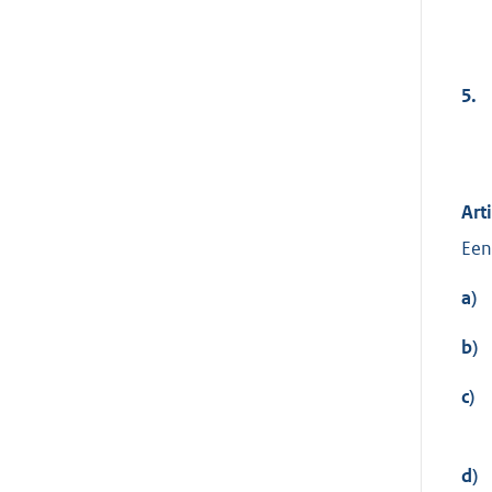
5.
Art
Een
a)
b)
c)
d)