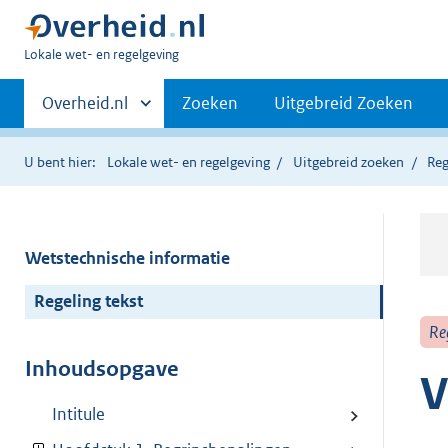
U
Lokale wet- en regelgeving
bent
Primaire
hier:
Andere
Overheid.nl
Zoeken
Uitgebreid Zoeken
sites
navigatie
binnen
U bent hier:
Lokale wet- en regelgeving
Uitgebreid zoeken
Reg
Wetstechnische informatie
Regeling tekst
Re
Inhoudsopgave
V
Intitule