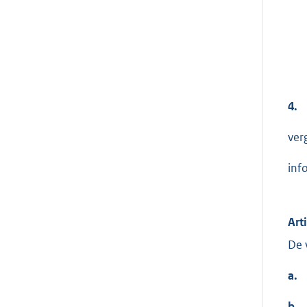
4.
ver
inf
Art
De 
a.
b.