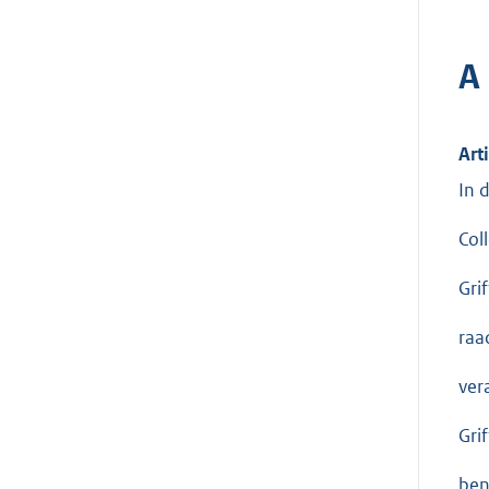
A
Art
In 
Col
Gri
raa
ver
Gri
ben