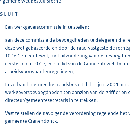
Algemene wet bestuursrecht;
S L U I T
Een werkgeverscommissie in te stellen;
aan deze commissie de bevoegdheden te delegeren die re
deze wet gebaseerde en door de raad vastgestelde rechtsp
107e Gemeentewet, met uitzondering van de bevoegdheden
eerste lid en 107 e, eerste lid van de Gemeentewet, behou
arbeidsvoorwaardenregelingen;
In verband hiermee het raadsbesluit d.d. 1 juni 2004 in
werkgeversbevoegdheden ten aanzien van de griffier en 
directeur/gemeentesecretaris in te trekken;
Vast te stellen de navolgende verordening regelende het 
gemeente Cranendonck.