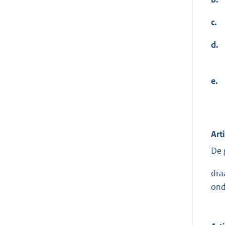
c.
d.
e.
Art
De 
dra
ond