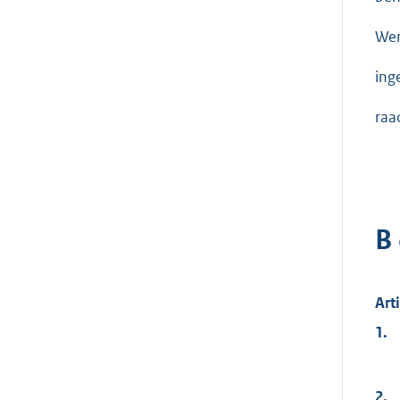
Wer
ing
raa
B
Art
1.
2.