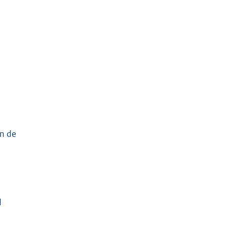
an de
d