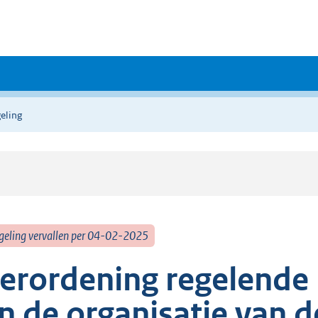
eling
geling vervallen per 04-02-2025
erordening regelende
n de organisatie van de