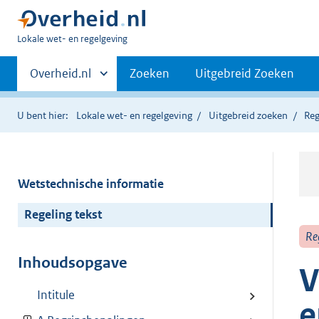
U
Lokale wet- en regelgeving
bent
Primaire
hier:
Andere
Overheid.nl
Zoeken
Uitgebreid Zoeken
sites
navigatie
binnen
U bent hier:
Lokale wet- en regelgeving
Uitgebreid zoeken
Reg
Wetstechnische informatie
Regeling tekst
Re
Inhoudsopgave
V
Intitule
e