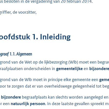
us besloten in de vergadering van 20 februari 2014.
riffier, de voorzitter,
oofdstuk 1. Inleiding
graaf 1.1.
Algemeen
grond van de Wet op de lijkbezorging (Wlb) moet een begra
raafplaatsen onderscheiden in
gemeentelijke
en
bijzonder
grond van de Wlb moet in principe elke gemeente een
geme
voor te zorgen dat er van overheidswege gelegenheid tot be
n
bijzondere
begraafplaats kan slechts worden aangelegd e
r een
natuurlijk
persoon
. In deze laatste gevallen spreekt 