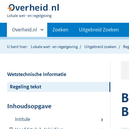
U
Lokale wet- en regelgeving
bent
Primaire
hier:
Andere
Overheid.nl
Zoeken
Uitgebreid Zoeken
sites
navigatie
binnen
U bent hier:
Lokale wet- en regelgeving
Uitgebreid zoeken
Reg
Wetstechnische informatie
Regeling tekst
B
Inhoudsopgave
B
Intitule