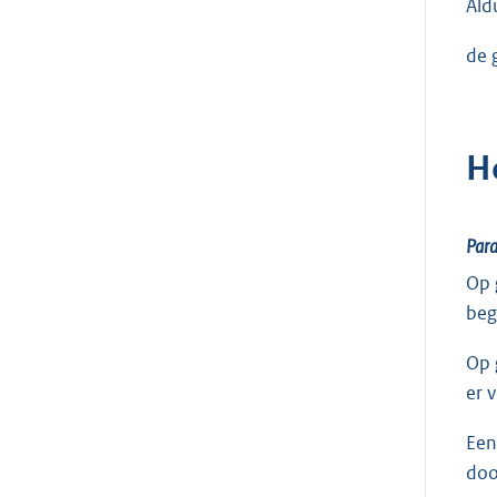
Ald
de g
H
Para
Op 
beg
Op 
er 
Ee
doo