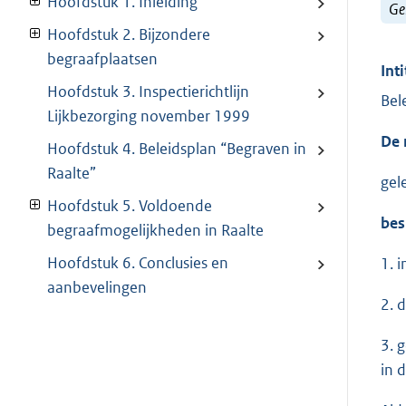
Hoofdstuk 1. Inleiding
Ge
Hoofdstuk 2. Bijzondere
begraafplaatsen
Inti
Hoofdstuk 3. Inspectierichtlijn
Bel
Lijkbezorging november 1999
De 
Hoofdstuk 4. Beleidsplan “Begraven in
Raalte”
gel
Hoofdstuk 5. Voldoende
bes
begraafmogelijkheden in Raalte
Hoofdstuk 6. Conclusies en
1. 
aanbevelingen
2. 
3. 
in 