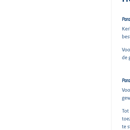
Para
Ker
bes
Voo
de 
Para
Voo
gew
Tot
toe
te 