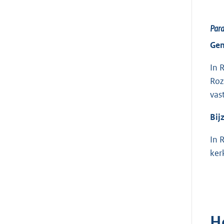
Para
Gem
In 
Roz
vas
Bij
In 
ker
H