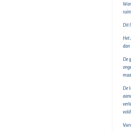
Wan
ruim
Dit 
Het 
dan 
De g
onge
maat
De I
aanw
verl
vold
Van