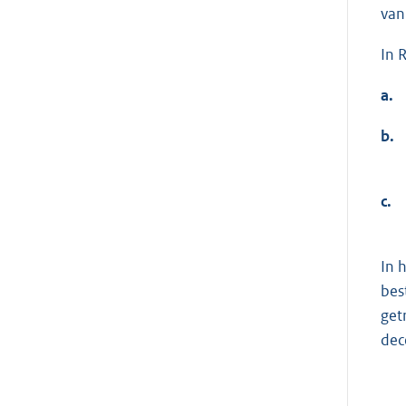
van
In 
a.
b.
c.
In 
bes
get
dec