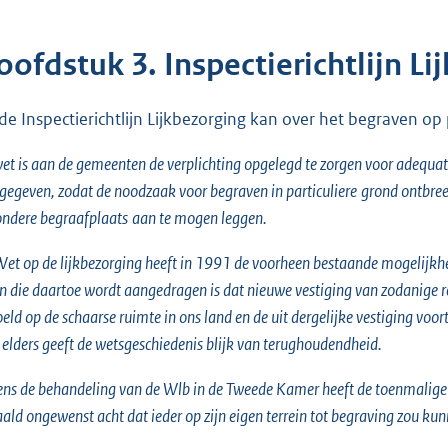
oofdstuk 3. Inspectierichtlijn 
 de Inspectierichtlijn Lijkbezorging kan over het begraven o
wet is aan de gemeenten de verplichting opgelegd te zorgen voor adequat
gegeven, zodat de noodzaak voor begraven in particuliere
grond ontbree
ondere begraafplaats
aan te mogen leggen.
et op de lijkbezorging heeft in 1991 de voorheen bestaande mogelijkh
n die daartoe wordt aangedragen is dat nieuwe vestiging van zodanige r
eld op de schaarse ruimte in ons land en de uit dergelijke vestiging v
elders geeft de wetsgeschiedenis blijk van terughoudendheid.
ens de behandeling van de Wlb in de Tweede Kamer heeft de toenmalige 
ald ongewenst acht dat ieder op zijn eigen terrein tot begraving zou ku