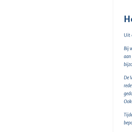
H
Uit
Bij 
aan 
bijz
De W
rede
gedo
Ook 
Tijd
bepa