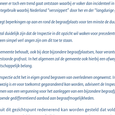
neer er
toch een trend
gaat ontstaan
waarbij er vaker dan incidenteel i
tegebruik waarbij Nederland “versnippert” door her en der “langdurige
legt beperkingen op aan en rond de begraafplaats voor ten minste de duu
zal duidelijk zijn dat de Inspectie in dit opzicht wil waken voor prece
een simpel verl
angen zijn om dit toe te staan.
emeente behoudt, ook bij deze bijzondere begraafplaatsen, haar verant
stoorde grafrust. In het algemeen zal de gemeente ook hierbij een afw
schappelijk belang.
nspectie acht het in eigen grond begraven van overledenen ongewenst. I
ezig is en voor toekomst gegarandeerd kan worden, adviseert de Inspect
enen van een vergunning voor het aanleggen van een bijzondere begraafp
oende gedifferentieerd aanbod aan begraafmogelijkheden.
uit dit gezichtspunt redenerend kan worden gesteld dat vo