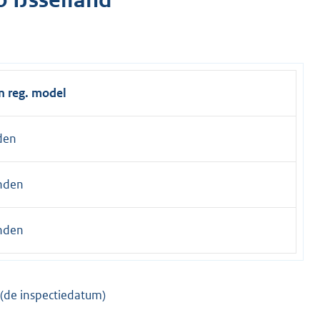
n reg. model
den
nden
nden
 (de inspectiedatum)