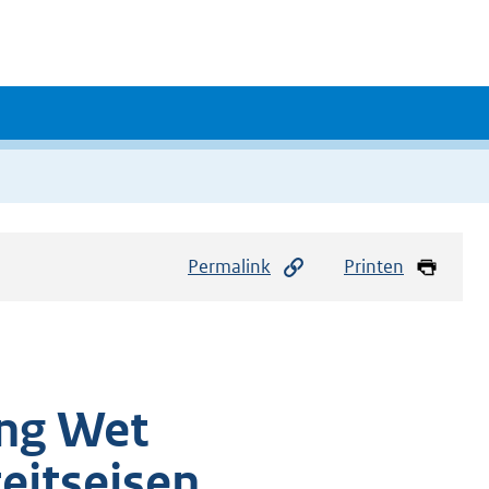
Permalink
Printen
ing Wet
eitseisen