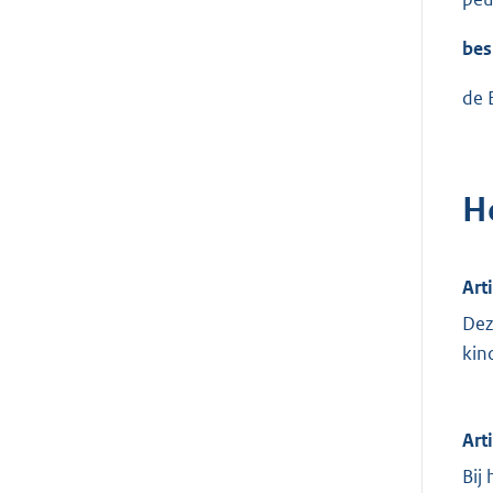
bes
de 
H
Art
Dez
kin
Art
Bij