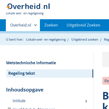
U
Lokale wet- en regelgeving
bent
Primaire
hier:
Andere
Overheid.nl
Zoeken
Uitgebreid Zoeken
sites
navigatie
binnen
U bent hier:
Lokale wet- en regelgeving
Uitgebreid zoeken
Reg
Wetstechnische informatie
Regeling tekst
Re
Inhoudsopgave
B
Intitule
k