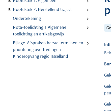
Hoofdstuk 1. Algemeen
p
Hoofdstuk 2. Herstellend traject
Ondertekening
Nota-toelichting 1 Algemene
Ge
toelichting en artikelsgewijs
Bijlage. Afspraken hersteltermijnen en
Inti
prioritering overtredingen
Bel
Kinderopvang regio IJsselland
Bur
Gel
Gel
peu
Gel
peu