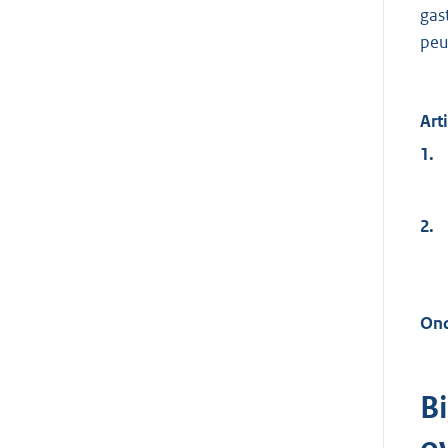
gas
peu
Art
1.
2.
Ond
Bi
o