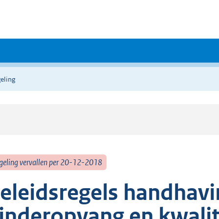
eling
geling vervallen per 20-12-2018
eleidsregels handhav
inderopvang en kwalit