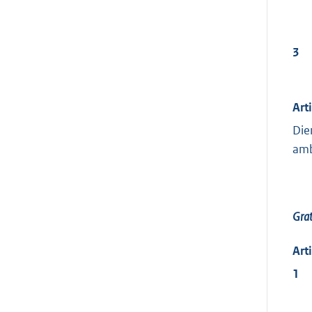
3
Art
Die
amb
Grat
Art
1