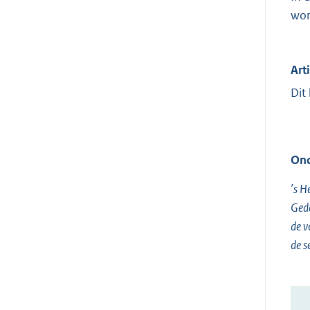
wor
Art
Dit
Ond
’s H
Ged
de v
de s