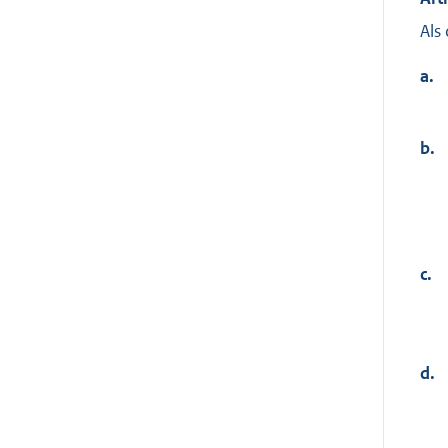
Als
a.
b.
c.
d.