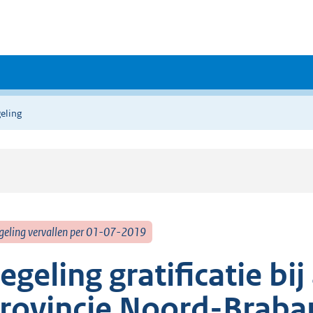
eling
geling vervallen per 01-07-2019
egeling gratificatie b
rovincie Noord-Braba