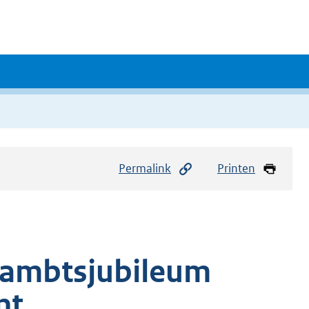
Permalink
Printen
ij ambtsjubileum
nt