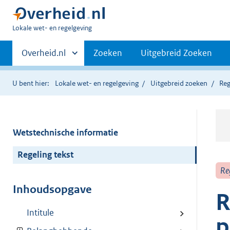
U
Lokale wet- en regelgeving
bent
Primaire
hier:
Andere
Overheid.nl
Zoeken
Uitgebreid Zoeken
sites
navigatie
binnen
U bent hier:
Lokale wet- en regelgeving
Uitgebreid zoeken
Reg
Wetstechnische informatie
Regeling tekst
Re
Inhoudsopgave
R
Intitule
p