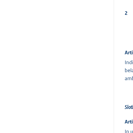
2
Art
Ind
bel
amb
Slot
Art
In 