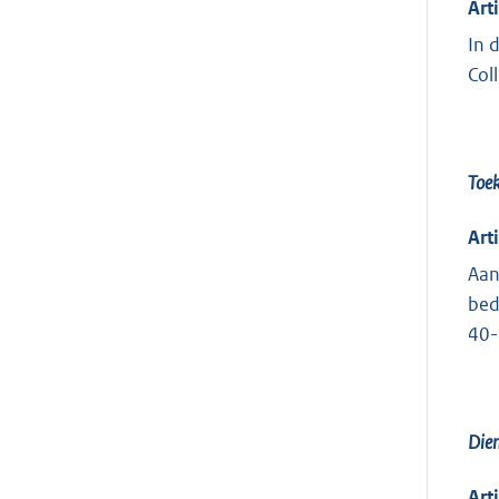
Art
In 
Col
Toek
Art
Aan
bed
40-
Dien
Art