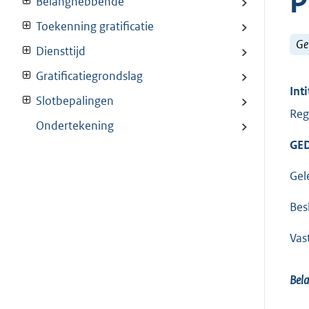
Belanghebbende
Toekenning gratificatie
Ge
Diensttijd
Gratificatiegrondslag
Inti
Slotbepalingen
Reg
Ondertekening
GED
Gel
Bes
Vas
Bel