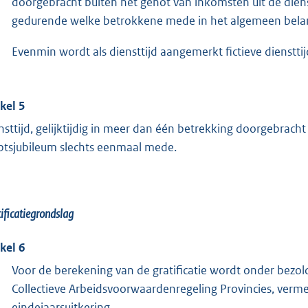
doorgebracht buiten het genot van inkomsten uit de diens
gedurende welke betrokkene mede in het algemeen belan
Evenmin wordt als diensttijd aangemerkt fictieve diensttij
ikel 5
nsttijd, gelijktijdig in meer dan één betrekking doorgebracht
tsjubileum slechts eenmaal mede.
ificatiegrondslag
ikel 6
Voor de berekening van de gratificatie wordt onder bezold
Collectieve Arbeidsvoorwaardenregeling Provincies, verm
eindejaarsuitkering