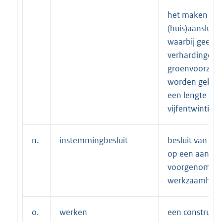
het maken va
(huis)aansluiti
waarbij geen
verhardingen 
groenvoorzien
worden gekruis
een lengte van
vijfentwintig (
n.
instemmingbesluit
besluit van het
op een aanvra
voorgenomen
werkzaamhed
o.
werken
een constructie