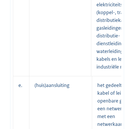
elektriciteitska
(koppel-, trans
distributiekabel
gasleidingen (t
distributie- en
dienstleidingen
waterleidingen
kabels en leid
industriële ne
e.
(huis)aansluiting
het gedeelte v
kabel of leidi
openbare gron
een netwerk v
met een
netwerkaanslu