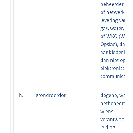
beheerder van
of netwerk vo
levering van ele
gas, water, a
of WKO (Warm
Opslag), dan w
aanbieder is va
dan niet open
elektronisch
communicatie
h.
grondroerder
degene, waaro
netbeheerder,
wiens
verantwoordeli
leiding