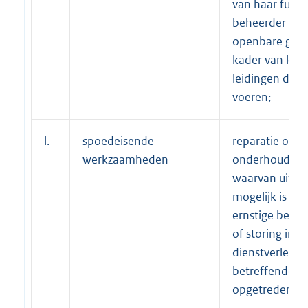
van haar functi
beheerder van
openbare gron
kader van kabe
leidingen dient
voeren;
l.
spoedeisende
reparatie of
werkzaamheden
onderhoudswe
waarvan uitstel
mogelijk is als
ernstige bele
of storing in d
dienstverlenin
betreffende ne
opgetreden;