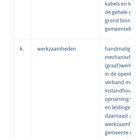
kabels en leid
de gehele ope
grond binnen 
gemeentelijke
k.
werkzaamheden
handmatige e
mechanische
(graaf)werkz
in de openbar
verband met d
instandhoudin
opruiming van
en leidingen, 
daarnaast alle
werkzaamhede
gemeente uit 