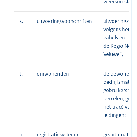
weersomstand
s.
uitvoeringsvoorschriften
uitvoeringsvoo
volgens het “
kabels en leid
de Regio Noor
Veluwe”;
t.
omwonenden
de bewoners 
bedrijfsmatige
gebruikers van 
percelen, gre
het tracé van 
leidingen;
u.
registratiesysteem
geautomatise