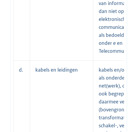
van informatie 
dan niet openb
elektronisch
communicatie
als bedoeld in a
onder e en h v
Telecommunica
d.
kabels en leidingen
kabels en/of l
als onderdeel 
net(werk), daa
ook begrepen 
daarmee verb
(bovengrondse
transformator-
schakel-, verde