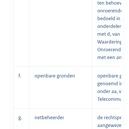
ten behoeve v
onroerende za
bedoeld in arti
onderdelen a t
met d, van de
Waardering
Onroerende Za
met een ander
f.
openbare gronden
openbare gron
genoemd in art
onder aa, van 
Telecommunica
g.
netbeheerder
de rechtsperso
aangewezen al