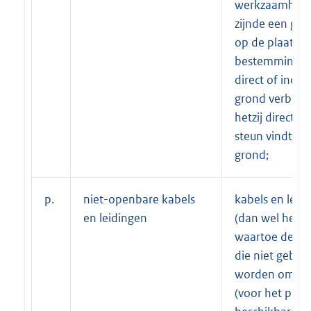
werkzaamhede
zijnde een geb
op de plaats v
bestemming he
direct of indir
grond verbond
hetzij direct of
steun vindt in 
grond;
p.
niet-openbare kabels
kabels en leid
en leidingen
(dan wel het 
waartoe deze 
die niet gebrui
worden om op
(voor het publ