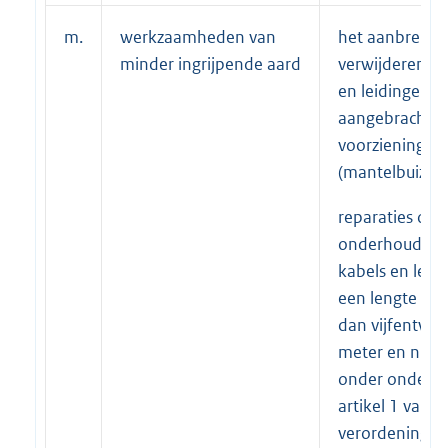
m.
werkzaamheden van
het aanbrenge
minder ingrijpende aard
verwijderen va
en leidingen i
aangebrachte
voorzieningen
(mantelbuizen)
reparaties of
onderhoudswe
kabels en leid
een lengte va
dan vijfentwint
meter en niet 
onder onderdee
artikel 1 van d
verordening;