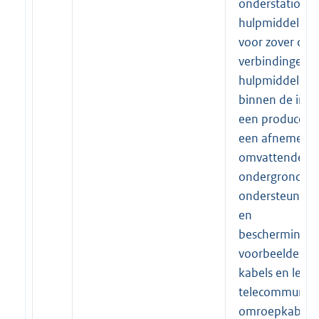
onderstations 
hulpmiddelen,
voor zover dez
verbindingen 
hulpmiddelen l
binnen de insta
een producent 
een afnemer, 
omvattende leg
ondergrondse
ondersteuning
en
beschermingsw
voorbeelden v
kabels en leidi
telecommunica
omroepkabels,