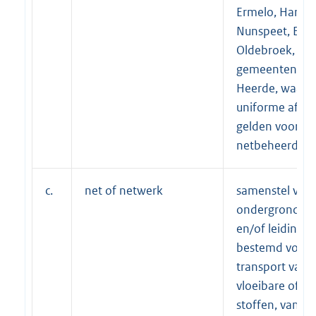
Ermelo, Harder
Nunspeet, Elbu
Oldebroek, plu
gemeenten Ha
Heerde, waarb
uniforme afsp
gelden voor
netbeheerders
c.
net of netwerk
samenstel van
ondergrondse k
en/of leiding(e
bestemd voor 
transport van v
vloeibare of g
stoffen, van en