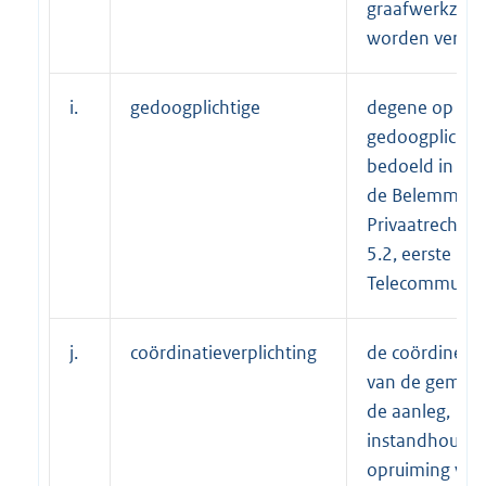
graafwerkzaa
worden verrich
i.
gedoogplichtige
degene op wie
gedoogplicht ru
bedoeld in arti
de Belemmeri
Privaatrecht of
5.2, eerste lid,
Telecommunica
j.
coördinatieverplichting
de coördineren
van de gemeen
de aanleg,
instandhoudin
opruiming van 