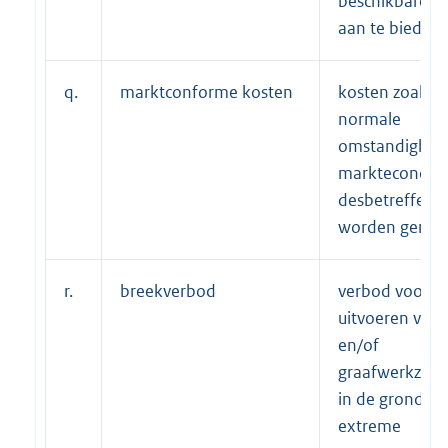
beschikbare) d
aan te bieden;
q.
marktconforme kosten
kosten zoals d
normale
omstandighed
markteconomi
desbetreffend
worden gemaa
r.
breekverbod
verbod voor h
uitvoeren van 
en/of
graafwerkzaa
in de grond, g
extreme