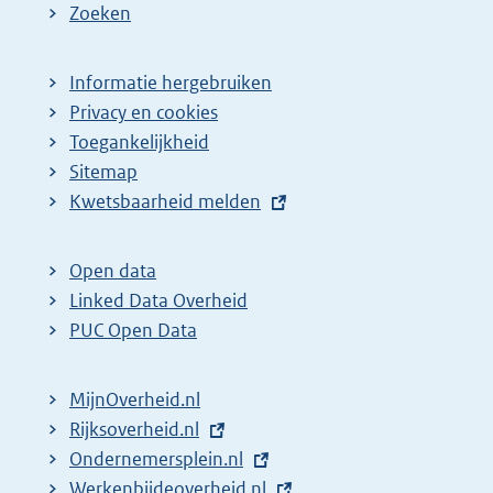
Zoeken
Informatie hergebruiken
Privacy en cookies
Toegankelijkheid
Sitemap
E
Kwetsbaarheid melden
x
t
Open data
e
Linked Data Overheid
r
PUC Open Data
n
e
MijnOverheid.nl
l
E
Rijksoverheid.nl
i
x
E
Ondernemersplein.nl
n
t
x
E
Werkenbijdeoverheid.nl