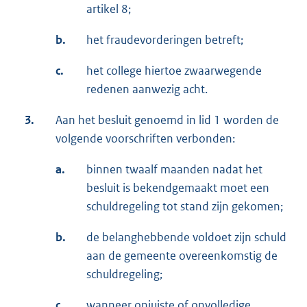
artikel 8;
b.
het fraudevorderingen betreft;
c.
het college hiertoe zwaarwegende
redenen aanwezig acht.
3.
Aan het besluit genoemd in lid 1 worden de
volgende voorschriften verbonden:
a.
binnen twaalf maanden nadat het
besluit is bekendgemaakt moet een
schuldregeling tot stand zijn gekomen;
b.
de belanghebbende voldoet zijn schuld
aan de gemeente overeenkomstig de
schuldregeling;
c.
wanneer onjuiste of onvolledige