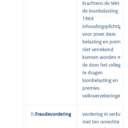
krachtens de Wet op
de loonbelasting
1964
inhoudingsplichtig is,
voor zover deze
belasting en premies
niet verrekend
kunnen worden met
de door het college a
te dragen
loonbelasting en
premies
volksverzekeringen;
h.
Fraudevordering
vordering in verband
met ten onrechte of