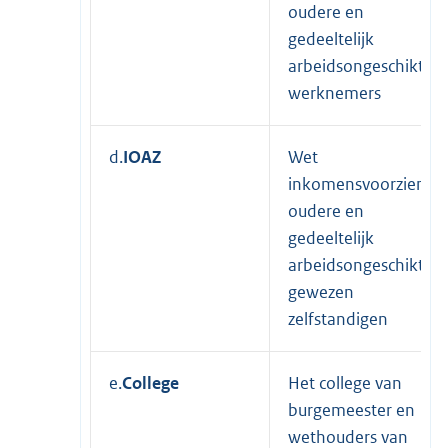
oudere en
gedeeltelijk
arbeidsongeschikte
werknemers
d.
IOAZ
Wet
inkomensvoorzienin
oudere en
gedeeltelijk
arbeidsongeschikte
gewezen
zelfstandigen
e.
College
Het college van
burgemeester en
wethouders van