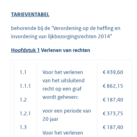
TARIEVENTABEL
behorende bij de "Verordening op de heffing en
invordering van lijkbezorgingsrechten 2014”
Hoof
dstuk 1
Verlenen van rechten
1.1
Voor het verlenen
€ 439,60
van het uitsluitend
1.1.1
€ 862,15
recht op een graf
wordt geheven:
1.2
€ 187,40
voor een periode van
1.2.1
€ 373,75
20 jaar
1.3
€ 187,40
Voor het verlenen