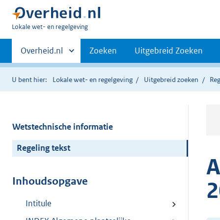
U
Lokale wet- en regelgeving
bent
Primaire
hier:
Andere
Overheid.nl
Zoeken
Uitgebreid Zoeken
sites
navigatie
binnen
U bent hier:
Lokale wet- en regelgeving
Uitgebreid zoeken
Reg
Wetstechnische informatie
Regeling tekst
A
Inhoudsopgave
2
Intitule