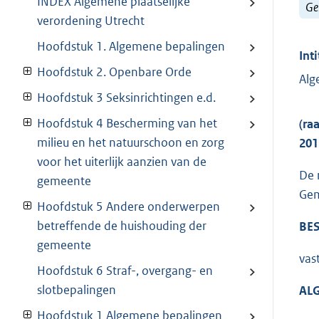
INDEX Algemene plaatselijke
Ge
verordening Utrecht
Hoofdstuk 1. Algemene bepalingen
Inti
Hoofdstuk 2. Openbare Orde
Alg
Hoofdstuk 3 Seksinrichtingen e.d.
Hoofdstuk 4 Bescherming van het
(ra
milieu en het natuurschoon en zorg
201
voor het uiterlijk aanzien van de
De 
gemeente
Gem
Hoofdstuk 5 Andere onderwerpen
betreffende de huishouding der
BES
gemeente
vas
Hoofdstuk 6 Straf-, overgang- en
slotbepalingen
AL
Hoofdstuk 1 Algemene bepalingen