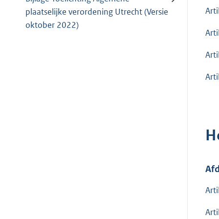
Art
plaatselijke verordening Utrecht (Versie
oktober 2022)
Art
Art
Art
H
Afd
Art
Art