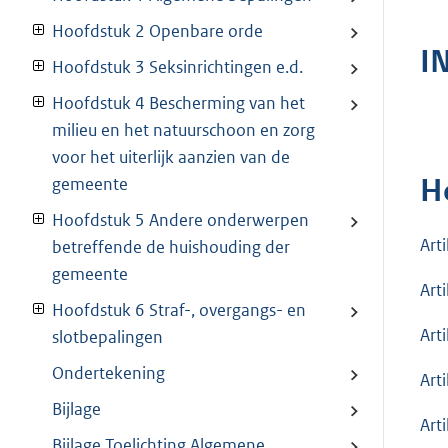
Hoofdstuk 2 Openbare orde
I
Hoofdstuk 3 Seksinrichtingen e.d.
Hoofdstuk 4 Bescherming van het
milieu en het natuurschoon en zorg
voor het uiterlijk aanzien van de
H
gemeente
Hoofdstuk 5 Andere onderwerpen
Art
betreffende de huishouding der
gemeente
Arti
Hoofdstuk 6 Straf-, overgangs- en
Arti
slotbepalingen
Ondertekening
Art
Bijlage
Art
Bijlage Toelichting Algemene