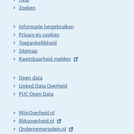
Zoeken
Informatie hergebruiken
Privacy en cookies
Toegankelijkheid
Sitemap
E
Kwetsbaarheid melden
x
t
Open data
e
Linked Data Overheid
r
PUC Open Data
n
e
MijnOverheid.nl
l
E
Rijksoverheid.nl
i
x
E
Ondernemersplein.nl
n