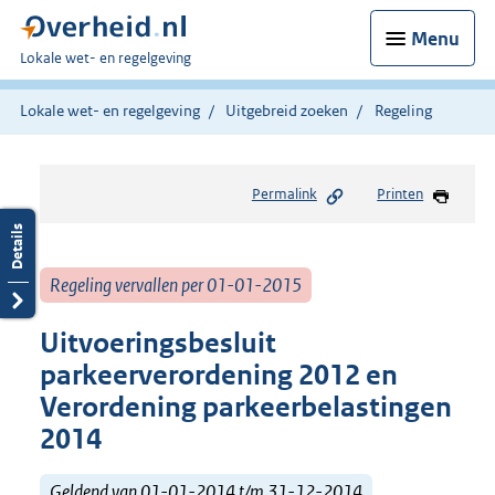
Menu
U
Lokale wet- en regelgeving
bent
hier:
Lokale wet- en regelgeving
Uitgebreid zoeken
Regeling
Permalink
Printen
Regeling vervallen per 01-01-2015
Uitvoeringsbesluit
parkeerverordening 2012 en
Verordening parkeerbelastingen
2014
Geldend van 01-01-2014 t/m 31-12-2014