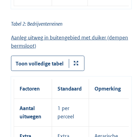
Tabel 2: Bedrijventerreinen
Aanleg uitweg in buitengebied met duiker (dempen
bermsloot)
Toon volledige tabel
Factoren
Standaard
Opmerking
Aantal
1 per
uitwegen
perceel
Extra
Extra
Agrarische