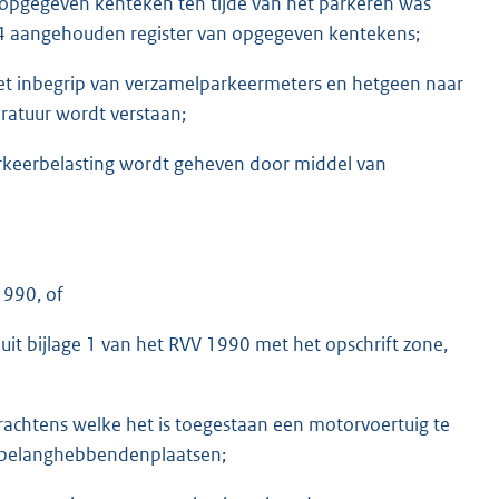
 opgegeven kenteken ten tijde van het parkeren was
4 aangehouden register van opgegeven kentekens;
t inbegrip van verzamelparkeermeters en hetgeen naar
ratuur wordt verstaan;
rkeerbelasting wordt geheven door middel van
1990, of
it bijlage 1 van het RVV 1990 met het opschrift zone,
rachtens welke het is toegestaan een motorvoertuig te
 belanghebbendenplaatsen;