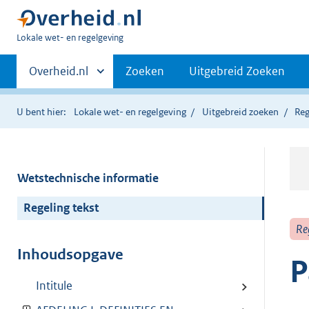
U
Lokale wet- en regelgeving
bent
Primaire
hier:
Andere
Overheid.nl
Zoeken
Uitgebreid Zoeken
sites
navigatie
binnen
U bent hier:
Lokale wet- en regelgeving
Uitgebreid zoeken
Reg
Wetstechnische informatie
Regeling tekst
Re
Inhoudsopgave
P
Intitule