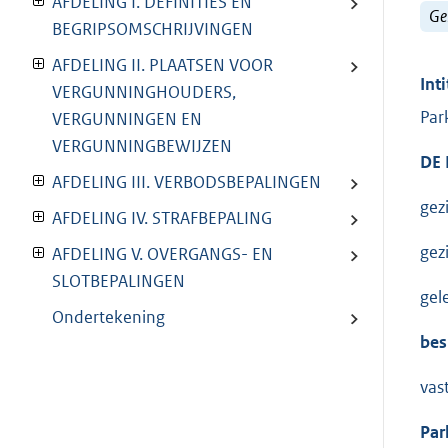
AFDELING I. DEFINITIES EN
Ge
BEGRIPSOMSCHRIJVINGEN
AFDELING II. PLAATSEN VOOR
Inti
VERGUNNINGHOUDERS,
Par
VERGUNNINGEN EN
VERGUNNINGBEWIJZEN
DE
AFDELING III. VERBODSBEPALINGEN
gez
AFDELING IV. STRAFBEPALING
gez
AFDELING V. OVERGANGS- EN
SLOTBEPALINGEN
gel
Ondertekening
besl
vas
Par