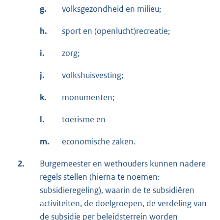
g.
volksgezondheid en milieu;
h.
sport en (openlucht)recreatie;
i.
zorg;
j.
volkshuisvesting;
k.
monumenten;
l.
toerisme en
m.
economische zaken.
2.
Burgemeester en wethouders kunnen nadere
regels stellen (hierna te noemen:
subsidieregeling), waarin de te subsidiëren
activiteiten, de doelgroepen, de verdeling van
de subsidie per beleidsterrein worden