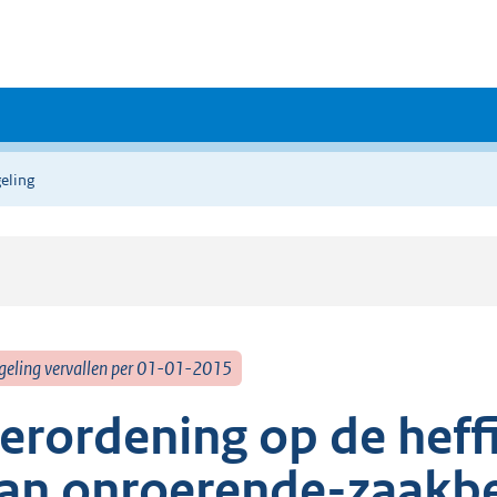
eling
geling vervallen per 01-01-2015
erordening op de heff
an onroerende-zaakbe