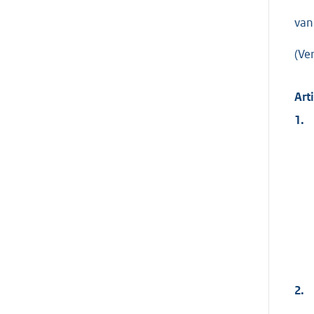
van
(Ve
Art
1.
2.