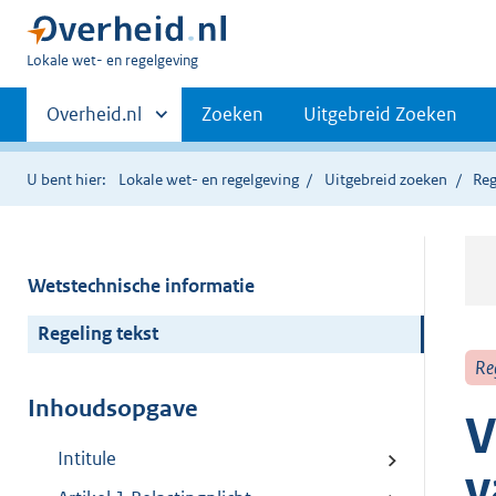
U
Lokale wet- en regelgeving
bent
Primaire
hier:
Andere
Overheid.nl
Zoeken
Uitgebreid Zoeken
sites
navigatie
binnen
U bent hier:
Lokale wet- en regelgeving
Uitgebreid zoeken
Reg
Wetstechnische informatie
Regeling tekst
Re
Inhoudsopgave
V
Intitule
v