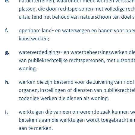
e.
natuurterreinen, waaronder mede worden verstaan 
plassen, die door rechtspersonen met volledige rec
uitsluitend het behoud van natuurschoon ten doel s
f.
openbare land- en waterwegen en banen voor openb
kunstwerken;
g.
waterverdedigings- en waterbeheersingswerken die
van publiekrechtelijke rechtspersonen, met uitzond
woning;
h.
werken die zijn bestemd voor de zuivering van rioo
organen, instellingen of diensten van publiekrechte
zodanige werken die dienen als woning;
i.
werktuigen die van een onroerende zaak kunnen w
betekenis aan die werktuigen wordt toegebracht en
aan te merken.