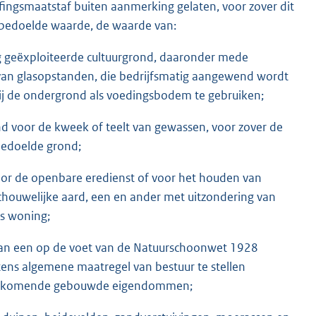
effingsmaatstaf buiten aanmerking gelaten, voor zover dit
el bedoelde waarde, de waarde van:
g geëxploiteerde cultuurgrond, daaronder mede
an glasopstanden, die bedrijfsmatig aangewend wordt
ij de ondergrond als voedingsbodem te gebruiken;
 voor de kweek of teelt van gewassen, voor zover de
bedoelde grond;
oor de openbare eredienst of voor het houden van
ouwelijke aard, een en ander met uitzondering van
ls woning;
van een op de voet van de Natuurschoonwet 1928
ens algemene maatregel van bestuur te stellen
oorkomende gebouwde eigendommen;