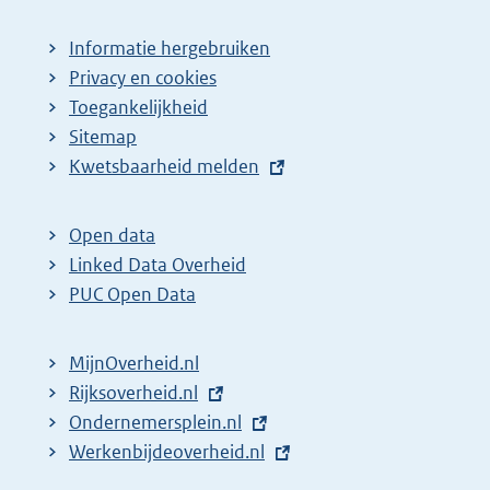
Informatie hergebruiken
Privacy en cookies
Toegankelijkheid
Sitemap
E
Kwetsbaarheid melden
x
t
Open data
e
Linked Data Overheid
r
PUC Open Data
n
e
MijnOverheid.nl
l
E
Rijksoverheid.nl
i
x
E
Ondernemersplein.nl
n
t
x
E
Werkenbijdeoverheid.nl
k
e
t
x