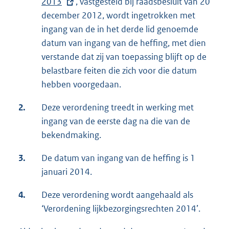
2013
x
, vastgesteld bij raadsbesluit van 20
december 2012, wordt ingetrokken met
t
ingang van de in het derde lid genoemde
e
datum van ingang van de heffing, met dien
r
verstande dat zij van toepassing blijft op de
n
belastbare feiten die zich voor die datum
e
hebben voorgedaan.
l
i
2.
Deze verordening treedt in werking met
n
ingang van de eerste dag na die van de
k
bekendmaking.
:
3.
De datum van ingang van de heffing is 1
januari 2014.
4.
Deze verordening wordt aangehaald als
‘Verordening lijkbezorgingsrechten 2014’.