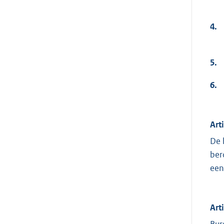
4.
5.
6.
Art
De 
ber
een
Art
Bur