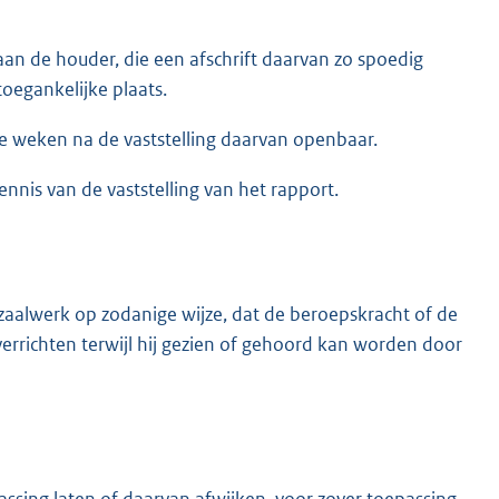
aan de houder, die een afschrift daarvan zo spoedig
toegankelijke plaats.
ie weken na de vaststelling daarvan openbaar.
nnis van de vaststelling van het rapport.
zaalwerk op zodanige wijze, dat de beroepskracht of de
errichten terwijl hij gezien of gehoord kan worden door
ssing laten of daarvan afwijken, voor zover toepassing