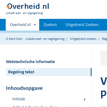
U
Lokale wet- en regelgeving
bent
Primaire
hier:
Andere
Overheid.nl
Zoeken
Uitgebreid Zoeken
sites
navigatie
binnen
U bent hier:
Lokale wet- en regelgeving
Uitgebreid zoeken
Reg
Wetstechnische informatie
Regeling tekst
V
Inhoudsopgave
p
Intitule