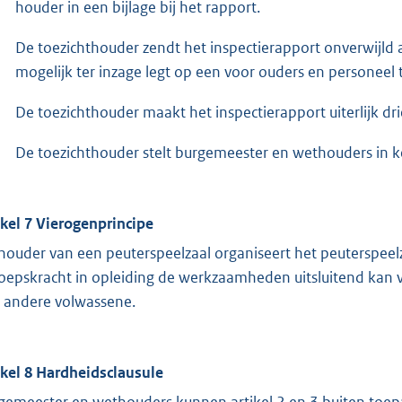
houder in een bijlage bij het rapport.
De toezichthouder zendt het inspectierapport onverwijld 
mogelijk ter inzage legt op een voor ouders en personeel 
De toezichthouder maakt het inspectierapport uiterlijk dr
De toezichthouder stelt burgemeester en wethouders in ke
ikel 7 Vierogenprincipe
houder van een peuterspeelzaal organiseert het peuterspeel
oepskracht in opleiding de werkzaamheden uitsluitend kan v
 andere volwassene.
ikel 8 Hardheidsclausule
gemeester en wethouders kunnen artikel 2 en 3 buiten toepa