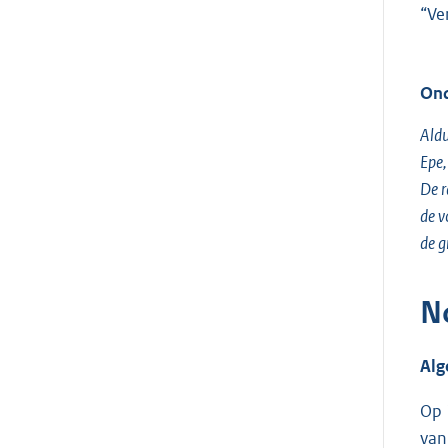
“Ve
Ond
Aldu
Epe
De 
de v
de gr
N
Alg
Op 
van