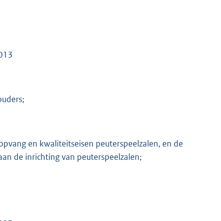
2013
ouders;
opvang en kwaliteitseisen peuterspeelzalen, en de
 aan de inrichting van peuterspeelzalen;