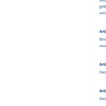
gel
van
Art
Bin
voo
Art
Dez
Arti
Dez