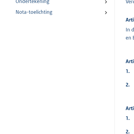
Ondertekening
Ver
Nota-toelichting
Art
In 
en 
Art
1.
2.
Art
1.
2.