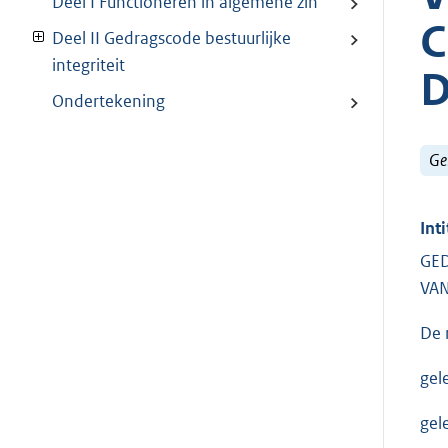
Deel I Functioneren in algemene zin
C
Deel II Gedragscode bestuurlijke
integriteit
D
Ondertekening
Ge
Inti
GED
VA
De 
gel
gel