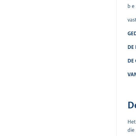
b e s
vas
GE
DE 
DE
VA
D
Het
die