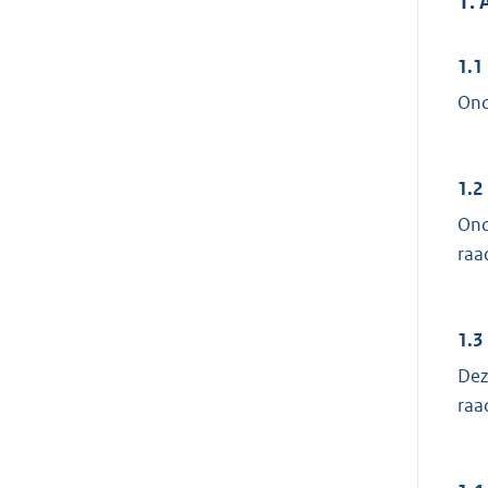
1. 
1.1
Ond
1.2
Ond
raad
1.3
Dez
raad