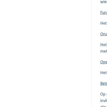
wie
Fun
Het
Ona
Het
met
Ope
Het
Bet
Op 
inv
zij