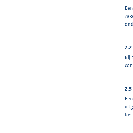
Een
zak
ond
2.2
Bij
con
2.3
Een
uit
besl