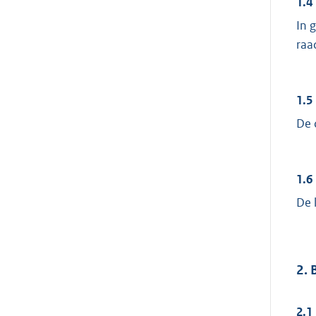
1.4
In 
raa
1.5
De 
1.6
De 
2. 
2.1