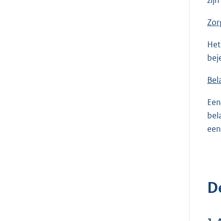
Zor
Het
bej
Bel
Een
bel
een
De