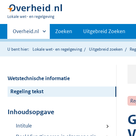
U
Lokale wet- en regelgeving
bent
Primaire
hier:
Andere
Overheid.nl
Zoeken
Uitgebreid Zoeken
sites
navigatie
binnen
U bent hier:
Lokale wet- en regelgeving
Uitgebreid zoeken
Reg
Wetstechnische informatie
Regeling tekst
Re
Inhoudsopgave
G
Intitule
V