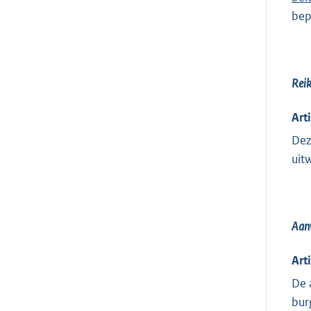
bep
Reik
Art
Dez
uit
Aanv
Arti
De 
bur