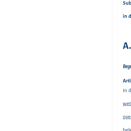
Sub
in 
A
Begr
Art
In 
wet
ove
bel