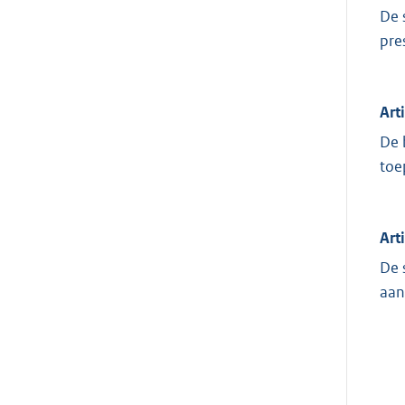
De 
pre
Art
De 
toe
Art
De 
aan