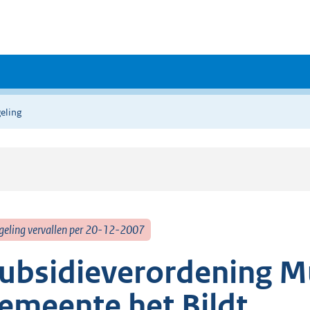
eling
geling vervallen per 20-12-2007
ubsidieverordening M
emeente het Bildt