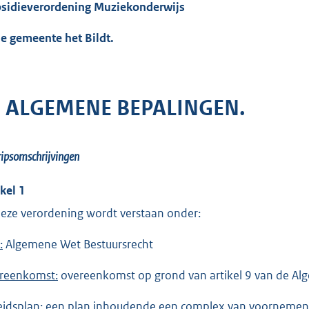
sidieverordening Muziekonderwijs
de gemeente het Bildt.
. ALGEMENE BEPALINGEN.
ipsomschrijvingen
ikel 1
deze verordening wordt verstaan onder:
:
Algemene Wet Bestuursrecht
reenkomst:
overeenkomst op grond van artikel 9 van de Al
eidsplan
: een plan inhoudende een complex van voornemens 