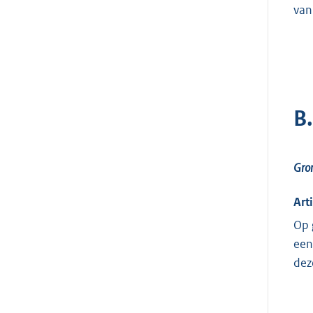
van
B
Gron
Art
Op 
een
dez