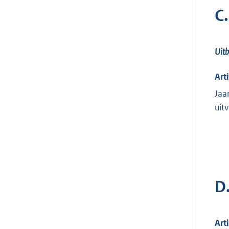
C
Uitb
Art
Jaa
uit
D
Art