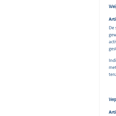
Weig
Art
De 
gew
act
ges
Ind
met
ten
Verp
Art