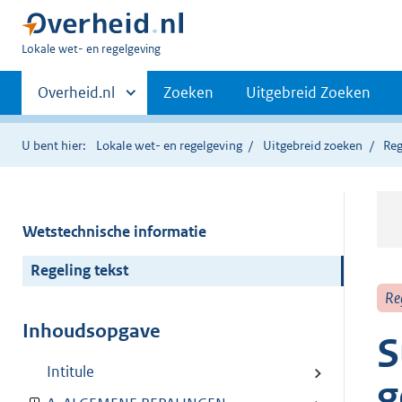
U
Lokale wet- en regelgeving
bent
Primaire
hier:
Andere
Overheid.nl
Zoeken
Uitgebreid Zoeken
sites
navigatie
binnen
U bent hier:
Lokale wet- en regelgeving
Uitgebreid zoeken
Reg
Wetstechnische informatie
Regeling tekst
Re
Inhoudsopgave
S
Intitule
g