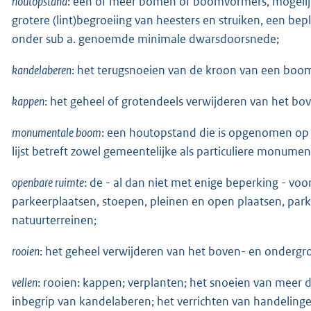
houtopstand
: één of meer bomen of boomvormers, mogelij
grotere (lint)begroeiing van heesters en struiken, een be
onder sub a. genoemde minimale dwarsdoorsnede;
kandelaberen
: het terugsnoeien van de kroon van een bo
kappen
: het geheel of grotendeels verwijderen van het b
monumentale boom
: een houtopstand die is opgenomen op
lijst betreft zowel gemeentelijke als particuliere monume
openbare ruimte
: de - al dan niet met enige beperking - voo
parkeerplaatsen, stoepen, pleinen en open plaatsen, par
natuurterreinen;
rooien
: het geheel verwijderen van het boven- en ondergr
vellen
: rooien: kappen; verplanten; het snoeien van meer 
inbegrip van kandelaberen; het verrichten van handelinge