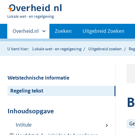
U
Lokale wet- en regelgeving
bent
Primaire
hier:
Andere
Overheid.nl
Zoeken
Uitgebreid Zoeken
sites
navigatie
binnen
U bent hier:
Lokale wet- en regelgeving
Uitgebreid zoeken
Reg
Wetstechnische informatie
Regeling tekst
B
Inhoudsopgave
Ge
Intitule