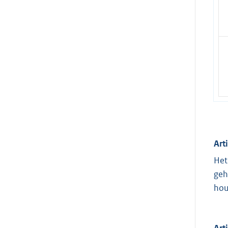
Art
Het
geh
hou
Art