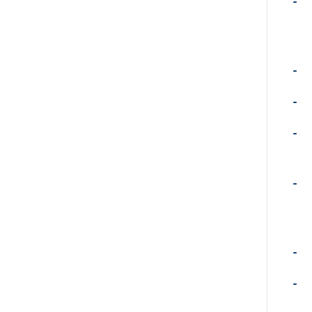
-
-
-
-
-
-
-