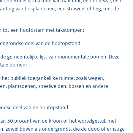
k onderdeel uitmakend van hakhout, een houtwal, een
planting van bosplantsoen, een struweel of heg, met de
om tot een hoofdstam met takstompen;
ovengrondse deel van de houtopstand;
 de gemeentelijke lijst van monumentale bomen. Deze
ntale bomen;
r het publiek toegankelijke ruimte, zoals wegen,
ken, plantsoenen, speelweiden, bossen en andere
ondse deel van de houtopstand.
dan 30 procent van de kroon of het wortelgestel, met
n, zowel boven als ondergronds, die de dood of ernstige