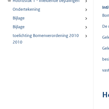
Hoofdstuk 1 - inleidende bepalingen
Inti
Ondertekening
Bom
Bijlage
De 
Bijlage
toelichting Bomenverordening 2010
Gel
2010
Gel
besl
vas
H