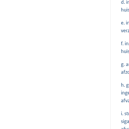
d. 
hui
e. 
ver
f. 
hui
g. 
afz
h. 
ing
afv
i. 
sig
afv