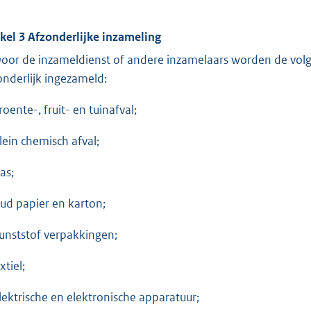
ikel 3 Afzonderlijke inzameling
Door de inzameldienst of andere inzamelaars worden de volg
onderlijk ingezameld:
roente-, fruit- en tuinafval;
klein chemisch afval;
las;
oud papier en karton;
kunststof verpakkingen;
extiel;
elektrische en elektronische apparatuur;