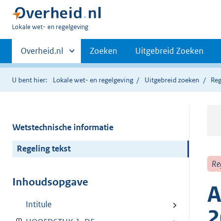
U
Lokale wet- en regelgeving
bent
Primaire
hier:
Andere
Overheid.nl
Zoeken
Uitgebreid Zoeken
sites
navigatie
binnen
U bent hier:
Lokale wet- en regelgeving
Uitgebreid zoeken
Reg
Wetstechnische informatie
Regeling tekst
Re
Inhoudsopgave
A
Intitule
2