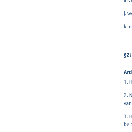
j. 
k. 
§2 
Art
1. 
2. 
van
3. 
bel