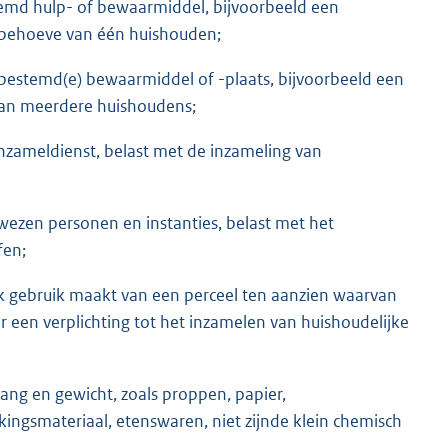
temd hulp- of bewaarmiddel, bijvoorbeeld een
n behoeve van één huishouden;
 bestemd(e) bewaarmiddel of -plaats, bijvoorbeeld een
van meerdere huishoudens;
 inzameldienst, belast met de inzameling van
ewezen personen en instanties, belast met het
fen;
ijk gebruik maakt van een perceel ten aanzien waarvan
r een verplichting tot het inzamelen van huishoudelijke
vang en gewicht, zoals proppen, papier,
kingsmateriaal, etenswaren, niet zijnde klein chemisch