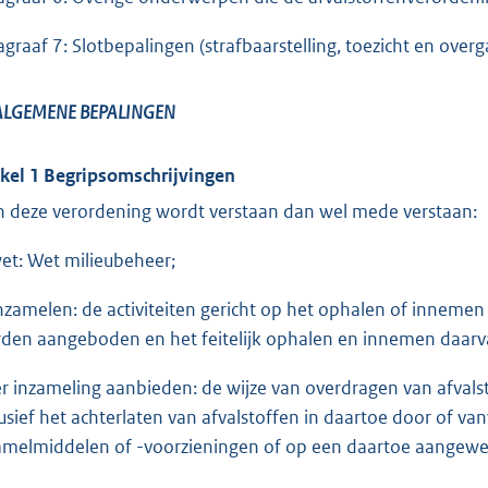
agraaf 7: Slotbepalingen (strafbaarstelling, toezicht en over
ALGEMENE BEPALINGEN
ikel 1 Begripsomschrijvingen
In deze verordening wordt verstaan dan wel mede verstaan:
wet: Wet milieubeheer;
inzamelen: de activiteiten gericht op het ophalen of inneme
den aangeboden en het feitelijk ophalen en innemen daarv
ter inzameling aanbieden: de wijze van overdragen van afval
lusief het achterlaten van afvalstoffen in daartoe door of v
amelmiddelen of -voorzieningen of op een daartoe aangewe