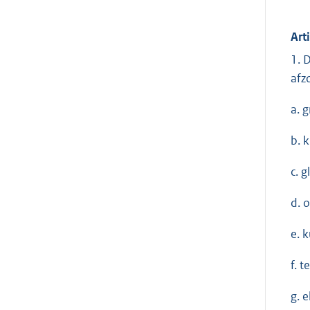
Art
1. 
afz
a. g
b. 
c. g
d. 
e. 
f. t
g. 