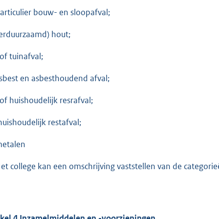
particulier bouw- en sloopafval;
(verduurzaamd) hout;
rof tuinafval;
asbest en asbesthoudend afval;
rof huishoudelijk resrafval;
huishoudelijk restafval;
metalen
Het college kan een omschrijving vaststellen van de categorie
ikel 4 Inzamelmiddelen en -voorzieningen