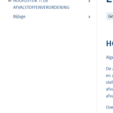
HOOFDSTUK 1: DE
AFVALSTOFFENVERORDENING
Ge
Bijlage
H
Alg
De 
en 
ste
afv
afv
Ove