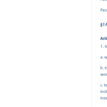
Par
§1 
Art
1. 
a. 
b. 
wor
c. 
inc
inz