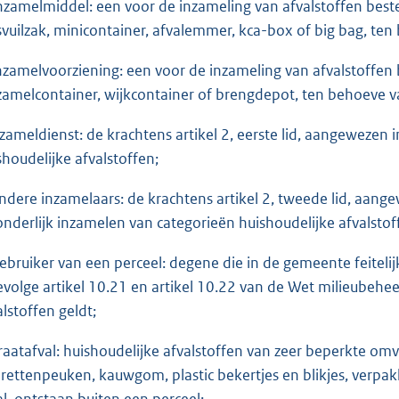
inzamelmiddel: een voor de inzameling van afvalstoffen bes
svuilzak, minicontainer, afvalemmer, kca-box of big bag, te
inzamelvoorziening: een voor de inzameling van afvalstoffen
zamelcontainer, wijkcontainer of brengdepot, ten behoeve 
inzameldienst: de krachtens artikel 2, eerste lid, aangewezen
shoudelijke afvalstoffen;
andere inzamelaars: de krachtens artikel 2, tweede lid, aang
onderlijk inzamelen van categorieën huishoudelijke afvalstof
gebruiker van een perceel: degene die in de gemeente feitel
evolge artikel 10.21 en artikel 10.22 van de Wet milieubehee
alstoffen geldt;
straatafval: huishoudelijke afvalstoffen van zeer beperkte om
arettenpeuken, kauwgom, plastic bekertjes en blikjes, verpak
al, ontstaan buiten een perceel;