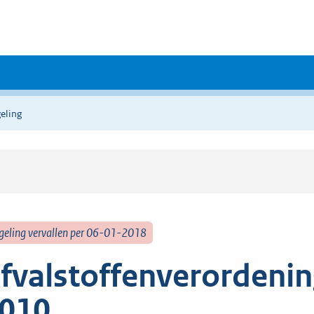
eling
geling vervallen per 06-01-2018
fvalstoffenverordenin
010