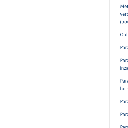
Met
ver
(bo
Opb
Par
Par
inz
Par
hui
Par
Par
Par