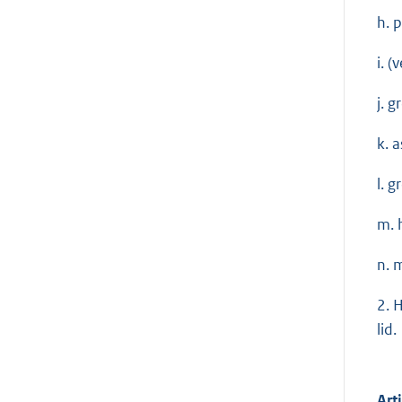
h. 
i. 
j. g
k. 
l. g
m. 
n. 
2. 
lid.
Art